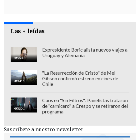
país.
Solo Aysén no registró sanciones
de esta índole.
Las + leídas
Expresidente Boric alista nuevos viajes a
Uruguay y Alemania
5643
"La Resurrección de Cristo" de Mel
Gibson confirmó estreno en cines de
3416
Chile
Caos en "Sin Filtros": Panelistas trataron
de "carnicero" a Crespo y se retiraron del
3301
programa
Al ser sorprendidos en sus empleos, el
Suscríbete a nuestro newsletter
procedimiento indica que
a los