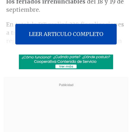
los feriados irrenunciables
del 18 y 19 de
septiembre.
En total, la DT realizó
338 fiscalizaciones
a través de todas sus direcciones
LEER ARTICULO COMPLETO
regionales. De ellos,
119 terminaron con
multas y 213 trabajadores fueron
enviados de vuelta a sus casas
para
respetar el derecho al descanso.
Revisa también
Kast desahució la agenda valórica: "Los tres
ejes de este Gobierno son seguridad,
economía y empleo"
Trama bielorrusa: Exministra Vivanco declara
ante Fiscalía