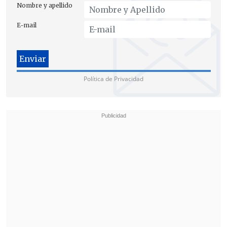
trabajadores se les suspende la jornada
Nombre y apellido
laboral inmediatamente
y son enviados
E-mail
a sus hogares.
Política de Privacidad