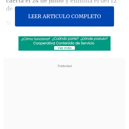
caería el 24 de junio
y elimina el del 12
de octubre.
LEER ARTICULO COMPLETO
Si esta fórmula, aprobada ayer en una
Comisión de Mixta y
que tiene el
patrocinio del Gobierno
, es respaldada
esta misma semana por la Cámara Alta y
luego la Cámara Baja,
este año sería
feriado el próximo lunes 21 de junio
-
justamente por ser móvil-, y se mantiene
el del lunes siguiente, 28 de junio, que
corresponde a San Pedro y San Pablo -
originalmente el día 29, pero también es
móvil-.
Revisa también