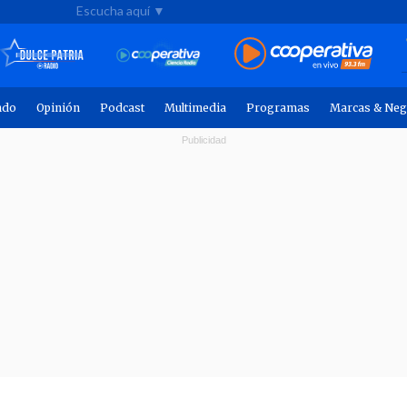
Escucha aquí ▼
ndo
Opinión
Podcast
Multimedia
Programas
Marcas & Neg