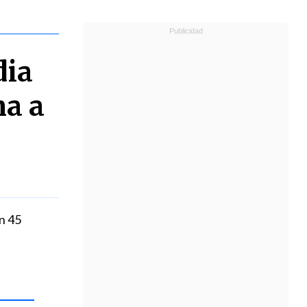
dia
na a
n 45