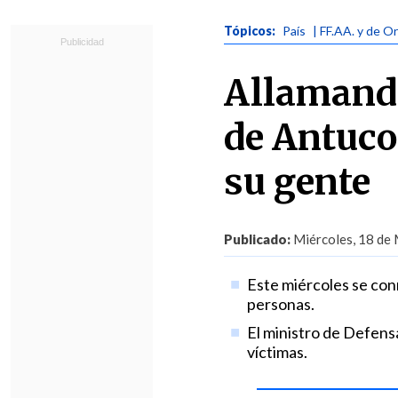
Tópicos:
País
| FF.AA. y de O
Allamand 
de Antuco
su gente
Publicado:
Miércoles, 18 de 
Este miércoles se co
personas.
El ministro de Defensa
víctimas.