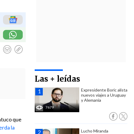
Las + leídas
Expresidente Boric alista
nuevos viajes a Uruguay
y Alemania
7679
Antuco que
rda la
Lucho Miranda