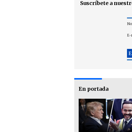
Suscríbete a nuest
No
E-
En portada