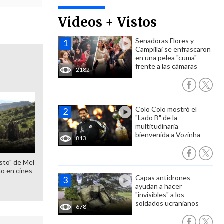
Videos + Vistos
Senadoras Flores y
Campillai se enfrascaron
en una pelea "cuma"
frente a las cámaras
2182
Colo Colo mostró el
"Lado B" de la
multitudinaria
bienvenida a Vozinha
813
sto" de Mel
o en cines
Capas antidrones
ayudan a hacer
"invisibles" a los
soldados ucranianos
678