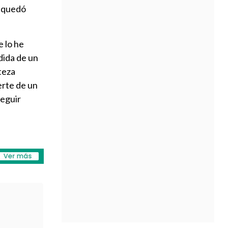
s quedó
e lo he
dida de un
steza
erte de un
seguir