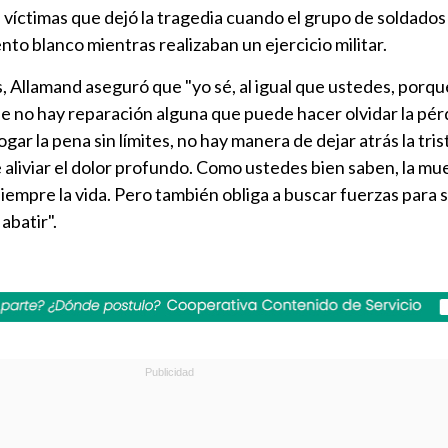
s víctimas que dejó la tragedia cuando el grupo de soldado
nto blanco mientras realizaban un ejercicio militar.
s, Allamand aseguró que "yo sé, al igual que ustedes, porqu
ue no hay reparación alguna que puede hacer olvidar la pér
gar la pena sin límites, no hay manera de dejar atrás la tri
e aliviar el dolor profundo. Como ustedes bien saben, la mu
siempre la vida. Pero también obliga a buscar fuerzas para 
abatir".