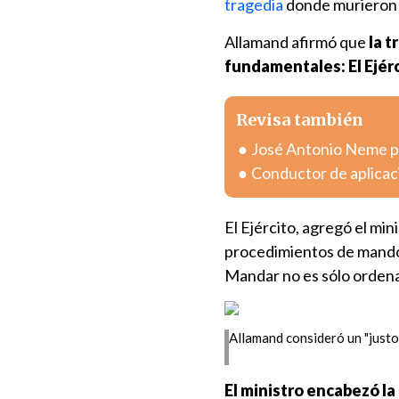
tragedia
donde murieron 4
Allamand afirmó que
la t
fundamentales: El Ejérc
Revisa también
José Antonio Neme pr
Conductor de aplicac
El Ejército, agregó el mi
procedimientos de mando 
Mandar no es sólo ordenar
Allamand consideró un "justo
El ministro encabezó l