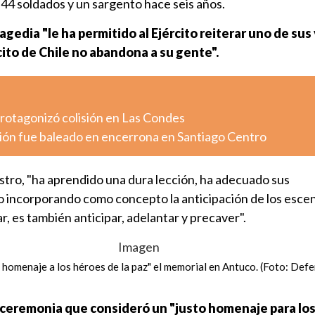
4 soldados y un sargento hace seis años.
ragedia "le ha permitido al Ejército reiterar uno de sus
ito de Chile no abandona a su gente".
otagonizó colisión en Las Condes
ión fue baleado en encerrona en Santiago Centro
nistro, "ha aprendido una dura lección, ha adecuado sus
incorporando como concepto la anticipación de los escen
, es también anticipar, adelantar y precaver".
 homenaje a los héroes de la paz" el memorial en Antuco. (Foto: Def
a ceremonia que consideró un "justo homenaje para lo