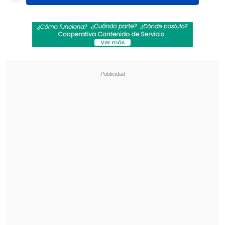
Revisa también
Escolta del exministro Cordero frustró a
disparos un portonazo en Vitacura
Incendio en domicilio provocó la muerte de
dos adultos mayores en Recoleta
Por contraparte, ascendieron a general
inspector
Ariel Oñate, Karina Soza y
María Teresa Araya.
Mediante un comunicado, Carabineros
afirmó que, "en sintonía con las
necesidades de la sociedad actual, vemos
en los cambios una
oportunidad para