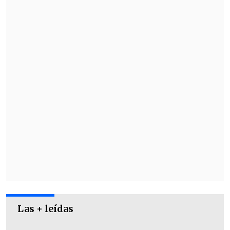
continuar creciendo, con la convicción
de que contamos con el
profesionalismo, la vocación y la
perseverancia"
de los policías.
Las + leídas