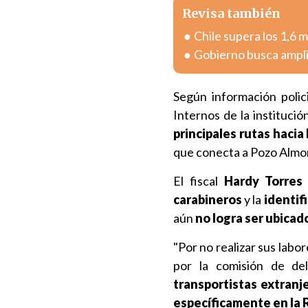
Revisa también
Chile supera los 1,6 
Gobierno busca ampli
Según información polic
Internos de la instituci
principales rutas hacia 
que conecta a Pozo Almo
El fiscal
Hardy Torres
carabineros
y la
identif
aún
no logra ser ubicado 
"Por no realizar sus labo
por la comisión de deli
transportistas extranje
específicamente en la R