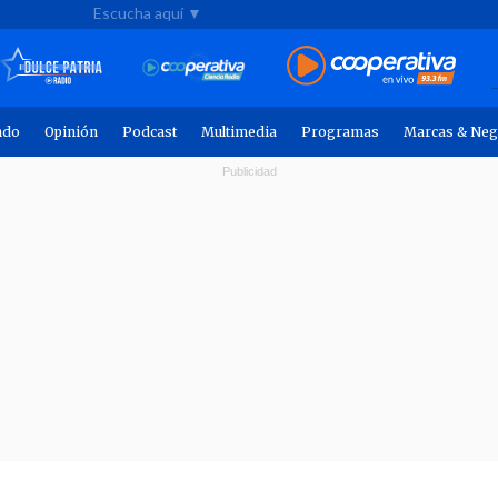
Escucha aquí ▼
ndo
Opinión
Podcast
Multimedia
Programas
Marcas & Neg