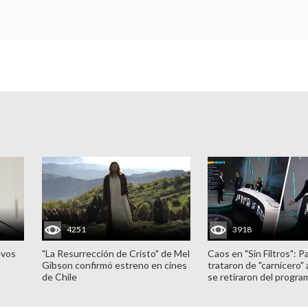
4251
3918
evos
"La Resurrección de Cristo" de Mel
Caos en "Sin Filtros": P
Gibson confirmó estreno en cines
trataron de "carnicero"
de Chile
se retiraron del progra