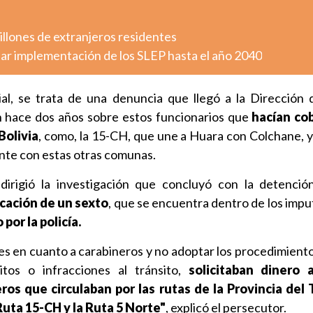
millones de extranjeros residentes
ar implementación de los SLEP hasta el año 2040
ial, se trata de una denuncia que llegó a la Dirección
ón hace dos años sobre estos funcionarios que
hacían cob
Bolivia
, como, la 15-CH, que une a Huara con Colchane, y 
nte con estas otras comunas.
dirigió la investigación que concluyó con la detenci
icación de un sexto
, que se encuentra dentro de los impu
por la policía.
res en cuanto a carabineros y no adoptar los procedimiento
tos o infracciones al tránsito,
solicitaban dinero 
ros que circulaban por las rutas de la Provincia del
uta 15-CH y la Ruta 5 Norte"
, explicó el persecutor.