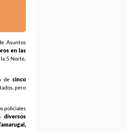
 de Asuntos
ros en las
la 5 Norte,
ón de
cinco
tados, pero
s policiales
a diversos
 Tamarugal,