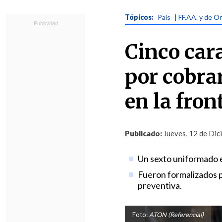
Tópicos:
País
| FF.AA. y de O
Cinco car
por cobra
en la fron
Publicado:
Jueves, 12 de Dic
Un sexto uniformado 
Fueron formalizados p
preventiva.
Foto:
ATON (Referencial)