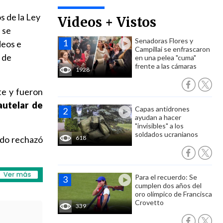
s de la Ley
Videos + Vistos
, se
Senadoras Flores y
deos e
Campillai se enfrascaron
 de
en una pelea "cuma"
frente a las cámaras
1928
te y fueron
autelar de
Capas antidrones
ayudan a hacer
"invisibles" a los
soldados ucranianos
ado rechazó
618
Para el recuerdo: Se
cumplen dos años del
oro olímpico de Francisca
Crovetto
339