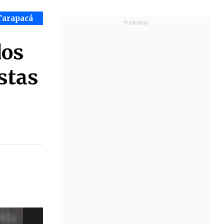
Tarapacá
dos
stas