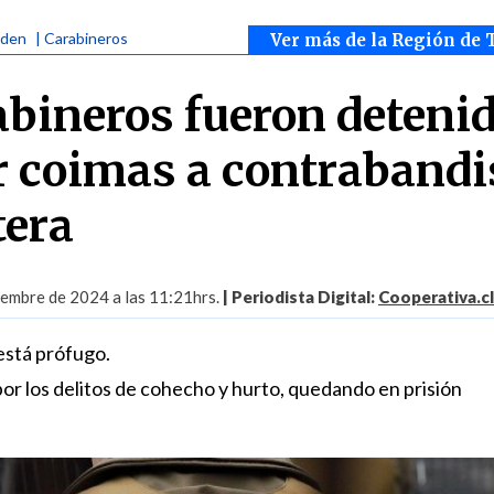
rden
| Carabineros
Ver más de la Región de 
abineros fueron deteni
r coimas a contrabandi
tera
iembre de 2024 a las 11:21hrs.
| Periodista Digital:
Cooperativa.cl
está prófugo.
or los delitos de cohecho y hurto, quedando en prisión