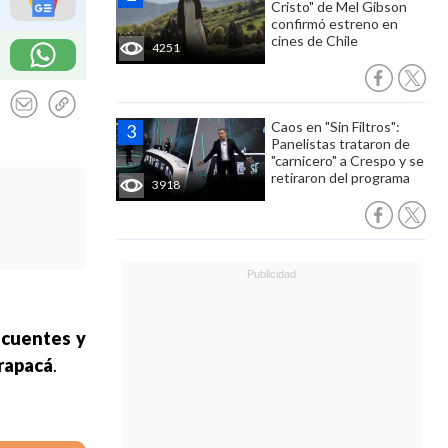
Cristo" de Mel Gibson
confirmó estreno en
cines de Chile
4251
Caos en "Sin Filtros":
Panelistas trataron de
"carnicero" a Crespo y se
retiraron del programa
3918
ncuentes y
arapacá
.