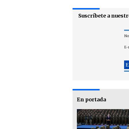
Suscríbete a nuest
No
E-
En portada