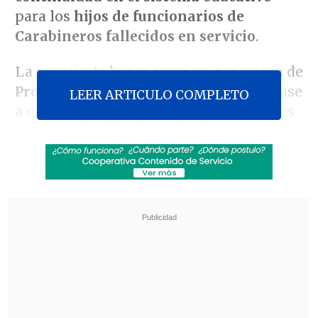
para los
hijos de funcionarios de
Carabineros fallecidos en servicio
.
La propuesta busca crear un programa de
Protección Educacional Integral,
en base
LEER ARTICULO COMPLETO
a que el apoyo a las familias de mártires
de la institución depende de aportes
privados y no del sistema público.
Revisa también
Investigan homicidio de ciudadano egipcio en
Coronel
"Lilac Typhoon": PDI indaga "posibles ataques
informáticos" de un grupo de ciberespionaje
asiático