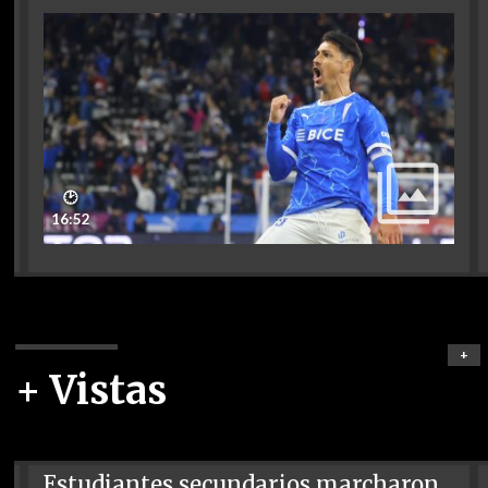
🕑
16:52
+
+ Vistas
Estudiantes secundarios marcharon