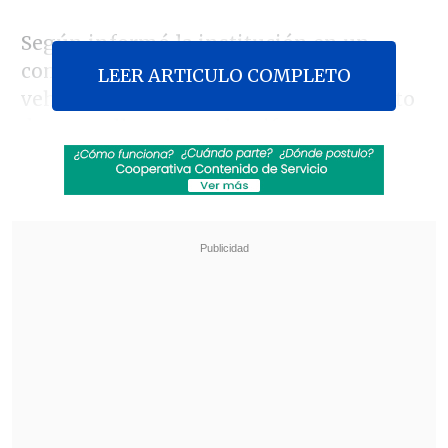
Según informó la institución en un
comunicado, hubo un accidente
LEER ARTICULO COMPLETO
vehicular, una persecución y un intento
de atropello contra el uniformado, que
estaba de franco.
Revisa también
Cámaras de televigilancia delataron venta de
drogas en rucos de Antofagasta
Cannabis medicinal en Chile: Las tres vías
legales para acceder a tratamientos con
receta médica
En este contexto, el funcionario -que es