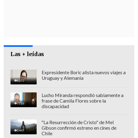
Las + leídas
El Mandatario subrayó la imperiosa necesidad de recuperar el
orden y la tranquilidad en el territorio. (FOTO: ATON)
Expresidente Boric alista nuevos viajes a
"Para lograrlo, nuestro gobierno, y al
Uruguay y Alemania
8033
igual que los gobiernos anteriores, con
convicción y compromiso,
respaldamos
Lucho Miranda respondió sabiamente a
la acción de Carabineros de Chile
.
frase de Camila Flores sobre la
7716
discapacidad
Nuestro deseo es que Carabineros
permanezca como
una institución
"La Resurrección de Cristo" de Mel
fuerte
,
respetada y respaldada por
Gibson confirmó estreno en cines de
5447
Chile
todos
,
para que se cumpla y haga