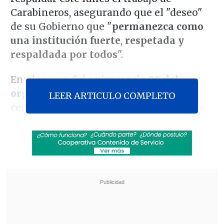
Carabineros, asegurando que el "deseo"
de su Gobierno que "
permanezca como
una institución fuerte
,
respetada y
respaldada por todos
".
En
el marco del
aniversario 99 del
organismo
, el Mandatario lideró una
LEER ARTICULO COMPLETO
ceremonia en la Escuela de Carabineros
en Providencia, instancia en la que
enfatizó
la importancia de la cohesión
nacional en torno a la fuerza policial
.
Revisa también
Exembajador Depolo contra el Ejecutivo: "Una
fuerza que no cambia un ápice es una secta de
fanáticos"