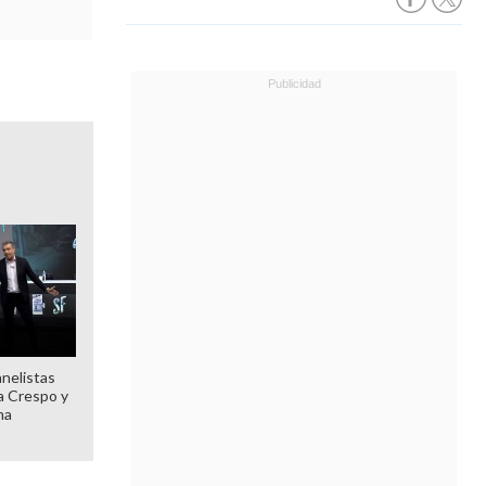
anelistas
 a Crespo y
ma