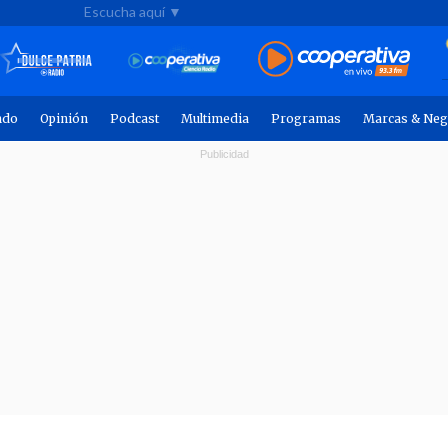
Escucha aquí ▼
ndo
Opinión
Podcast
Multimedia
Programas
Marcas & Neg