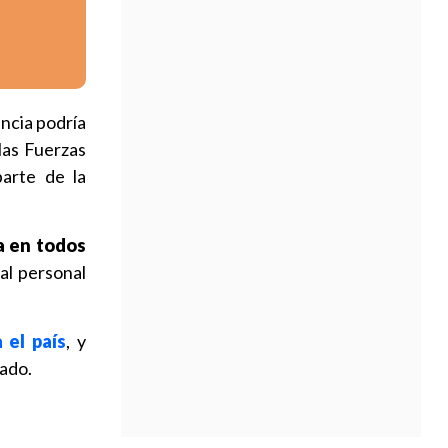
ancia podría
las Fuerzas
arte de la
a en todos
 al personal
 el país
, y
tado.