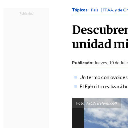
Tópicos:
País
| FF.AA. y de O
Descubren
unidad mi
Publicado:
Jueves, 10 de Juli
Un termo con ovoides 
El Ejército realizará h
Foto:
ATON (referencial)