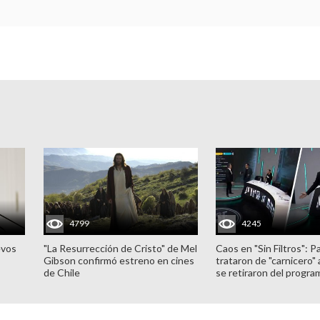
4799
4245
evos
"La Resurrección de Cristo" de Mel
Caos en "Sin Filtros": P
Gibson confirmó estreno en cines
trataron de "carnicero"
de Chile
se retiraron del progra