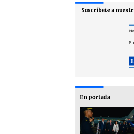
Suscríbete a nuest
No
E-
En portada