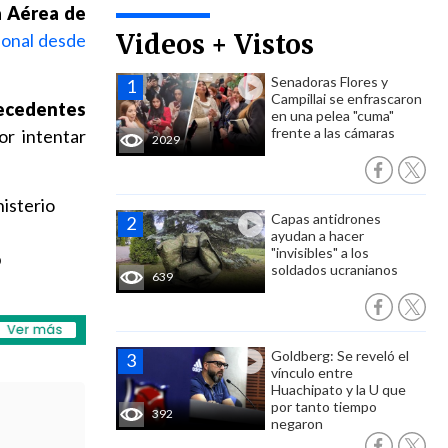
a Aérea de
Videos + Vistos
cional desde
Senadoras Flores y
Campillai se enfrascaron
tecedentes
en una pelea "cuma"
frente a las cámaras
or intentar
2029
nisterio
Capas antidrones
ayudan a hacer
"invisibles" a los
o
soldados ucranianos
639
Goldberg: Se reveló el
vínculo entre
Huachipato y la U que
por tanto tiempo
392
negaron