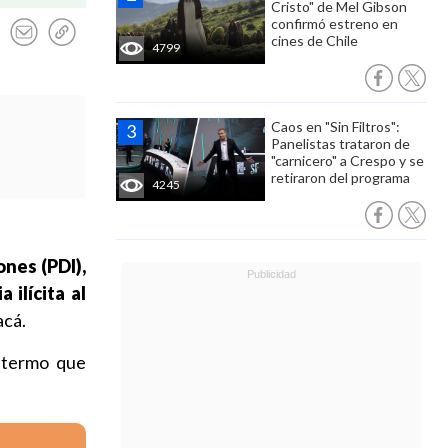
Cristo" de Mel Gibson
confirmó estreno en
cines de Chile
4799
Caos en "Sin Filtros":
Panelistas trataron de
"carnicero" a Crespo y se
retiraron del programa
4245
ones (PDI),
a ilícita al
acá.
n termo que