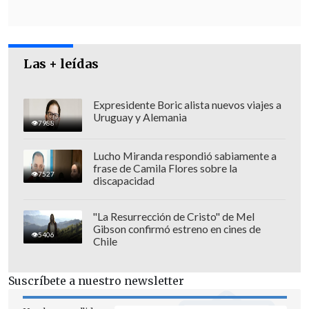
Las + leídas
Expresidente Boric alista nuevos viajes a
Uruguay y Alemania
7988
La jefa comunal señaló que durante años
Lucho Miranda respondió sabiamente a
solicitó audiencias y extendió
frase de Camila Flores sobre la
7527
invitaciones que nunca fueron
discapacidad
concedidas por el equipo presidencial.
"La Resurrección de Cristo" de Mel
"Siento que venir ahora es como para
Gibson confirmó estreno en cines de
5406
Chile
dar un cumplimiento de última hora
por los territorios que le faltaba visitar.
Suscríbete a nuestro newsletter
Yo no sé qué compromiso podríamos
esperar
, o de recursos para las