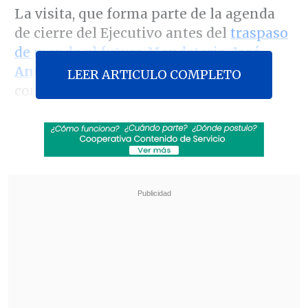
La visita, que forma parte de la agenda
de cierre del Ejecutivo antes del
traspaso
de mando al futuro Mandatario,
José
Antonio Kast
, ha generado una fuerte
LEER ARTICULO COMPLETO
controversia en el territorio insular.
Revisa también
Escolta del exministro Cordero frustró a
disparos un portonazo en Vitacura
Incendio en domicilio provocó la muerte de
dos adultos mayores en Recoleta
La alcaldesa de la isla,
Elizabeth Arévalo
(independiente)
, calificó el viaje de Boric
como
tardío
y lo acusó de acudir solo