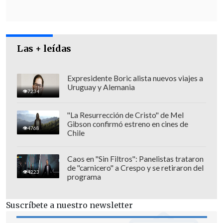
Las + leídas
Expresidente Boric alista nuevos viajes a
Uruguay y Alemania
7234
"La Resurrección de Cristo" de Mel
Gibson confirmó estreno en cines de
4768
Chile
Por su parte, la ministra Schmidt dijo que
Caos en "Sin Filtros": Panelistas trataron
de "carnicero" a Crespo y se retiraron del
el "Gobierno ha tomado una decisión que
4223
programa
es dolorosa, pero ha sido, sin embargo,
una decisión que es responsable, una
Suscríbete a nuestro newsletter
decisión que es necesaria. Justamente