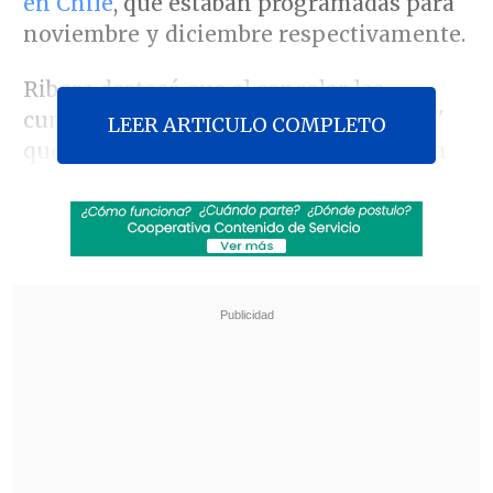
en Chile
, que estaban programadas para
noviembre y diciembre respectivamente.
Ribera destacó que el cancelar las
cumbres fue una "decisión muy difícil"
LEER ARTICULO COMPLETO
que el Mandatario tuvo que tomar para
concentrar los esfuerzos en
"impulsar
una nueva agenda social"
y las
"reformas que el país necesita con
urgencia".
Revisa también
Colombiano fue asesinado a balazos en un cité
de La Cisterna
Kast arribó a Colombia para asistir a la
asunción de Abelardo de la Espriella