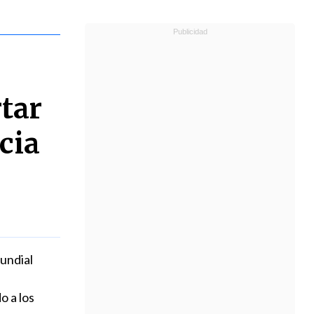
tar
cia
undial
o a los