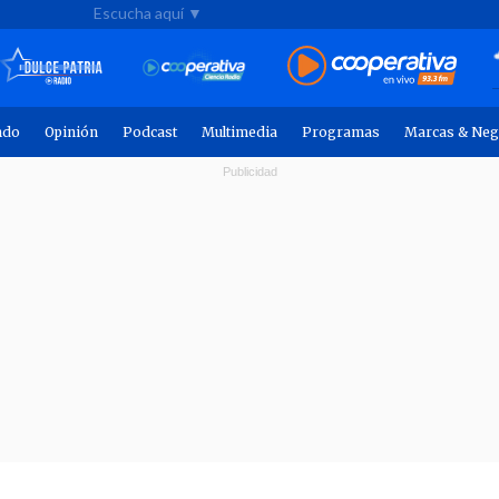
Escucha aquí ▼
ndo
Opinión
Podcast
Multimedia
Programas
Marcas & Neg