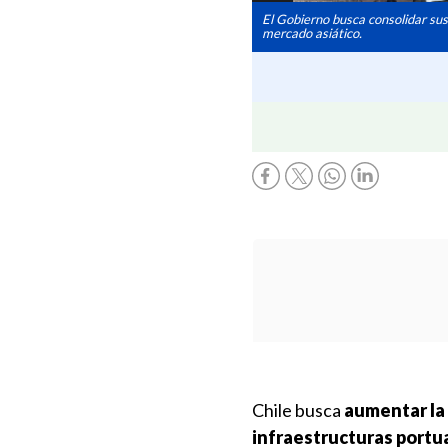
El Gobierno busca consolidar sus
mercado asiático.
Chile busca
aumentar la
infraestructuras portu