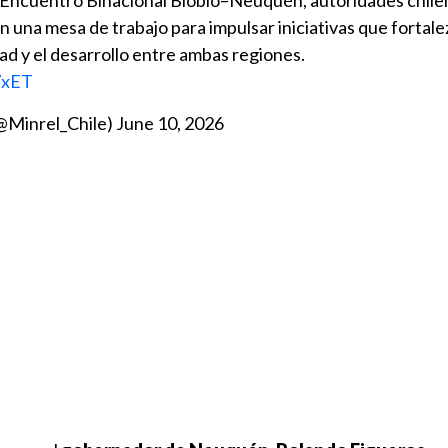
 Encuentro Binacional Biobío–Neuquén, autoridades chile
n una mesa de trabajo para impulsar iniciativas que fortale
dad y el desarrollo entre ambas regiones.
7xET
(@Minrel_Chile)
June 10, 2026