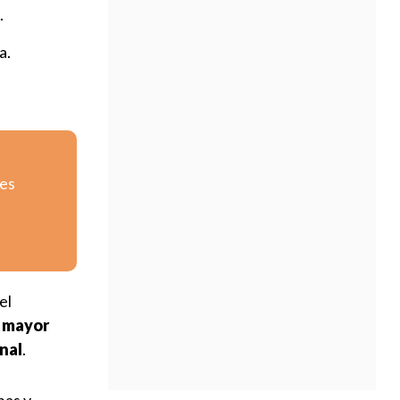
.
a.
tes
 el
 mayor
nal
.