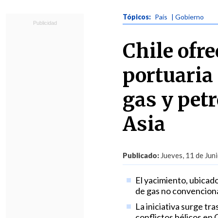
Tópicos:
País
| Gobierno
Chile ofre
portuaria
gas y pet
Asia
Publicado:
Jueves, 11 de Jun
El yacimiento, ubicad
de gas no convenciona
La iniciativa surge tr
conflictos bélicos en 