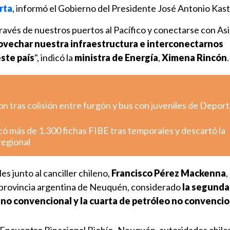
rta
, informó el Gobierno del Presidente José Antonio Kast
través de nuestros puertos al Pacífico y conectarse con Asi
vechar nuestra infraestructura e interconectarnos
ste país
", indicó la
ministra de Energía
,
Ximena Rincón
.
 tras colisión entre furgón y bus con juveniles de Depor
có más de 1.300 fichas FIBE tras temporales y descartó la
regional
es junto al canciller chileno,
Francisco Pérez Mackenna
,
 provincia argentina de Neuquén, considerado
la segunda
 no convencional y la cuarta de petróleo no convencio