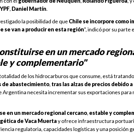
n con el
gobernador de Neuquén
,
Rolando Figueroa
, y
 YPF
,
Daniel Martín
.
stigado la posibilidad de que
Chile se incorpore como 
e se van a producir en esta región
", indicó por su parte e
onstituirse en un mercado region
ble y complementario"
a totalidad de los hidrocarburos que consume, está tratand
es de abastecimiento
,
tras las alzas de precios debido a
e Argentina necesita incrementar sus exportaciones para 
rse en un mercado regional cercano
,
estable y comple
rgética de Vaca Muerta
y ofrece infraestructura portuari
encia regulatoria, capacidades logísticas y una posición 