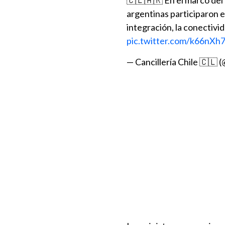
🇨🇱🇦🇷 En el marco del
argentinas participaron e
integración, la conectivi
pic.twitter.com/k66nXh
— Cancillería Chile 🇨🇱 