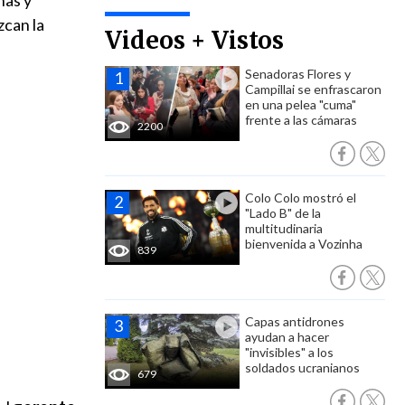
nas y
zcan la
Videos + Vistos
Senadoras Flores y
Campillai se enfrascaron
en una pelea "cuma"
frente a las cámaras
2200
Colo Colo mostró el
"Lado B" de la
multitudinaria
bienvenida a Vozinha
839
Capas antidrones
ayudan a hacer
"invisibles" a los
soldados ucranianos
679