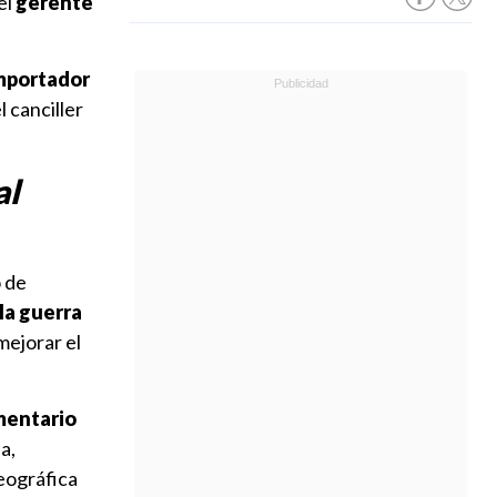
 el
gerente
importador
l canciller
al
o de
 la guerra
mejorar el
mentario
a,
geográfica