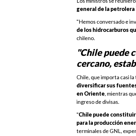
Los ministros se reuniero
general de la petrolera
"Hemos conversado e inve
de los hidrocarburos qu
chileno.
"Chile puede c
cercano, esta
Chile, que importa casi l
diversificar sus fuent
en Oriente
, mientras qu
ingreso de divisas.
"
Chile puede constitui
para la producción ene
terminales de GNL, experi