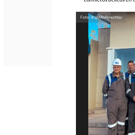
Foto:
X/@MinPerezMac