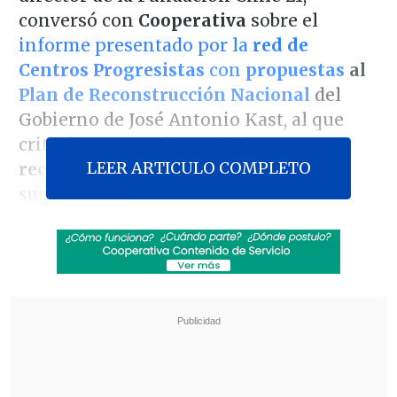
conversó con
Cooperativa
sobre el
informe presentado por la
red de
Centros Progresistas
con
propuestas
al
Plan de Reconstrucción Nacional
del
Gobierno de José Antonio Kast, al que
criticó
no tener disposición a
LEER ARTICULO COMPLETO
reconsiderar el proyecto ante las
sugerencias.
El experto explicó que "
el corazón de la
propuesta del Gobierno es una reforma
tributaria muy importante
. Realmente
altera el fondo y la forma en que ha
operado el sistema tributario en Chile de
los últimos 30 años por lo menos.
Entonces, a nuestro juicio, y al de los