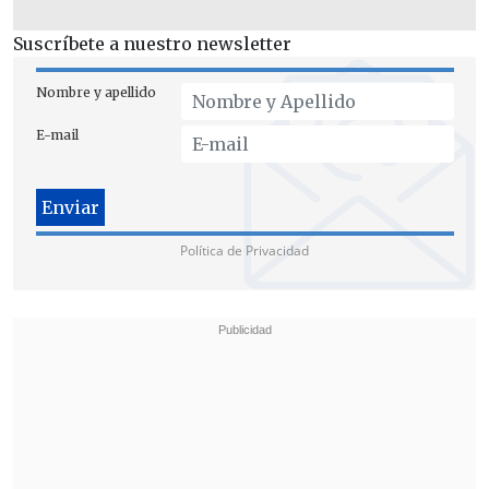
de rating y a la mayor parte de los
economistas".
Suscríbete a nuestro newsletter
Nombre y apellido
E-mail
Política de Privacidad
"Lo que están expresando es un
poco como la 'fe' en el proyecto;