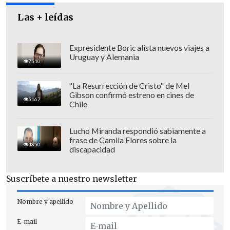
Pero, además,
"vamos a presentar
algunos antecedentes que no son
Las + leídas
públicos todavía, que se están
investigando y que pueden ser, incluso,
Expresidente Boric alista nuevos viajes a
Uruguay y Alemania
constitutivos de delitos en el
7510
ministerio.
No puedo adelantar mucho,
"La Resurrección de Cristo" de Mel
pero sí hay algunas cosas que tienen que
Gibson confirmó estreno en cines de
5167
ver con los manejos de los recursos del
Chile
ministerio que están en un
cuestionamiento. Nosotros tenemos
Lucho Miranda respondió sabiamente a
frase de Camila Flores sobre la
antecedentes y los vamos a sumar a la
4850
discapacidad
acusación constitucional", dijo el
diputado RN.
Suscríbete a nuestro newsletter
Nombre y apellido
E-mail