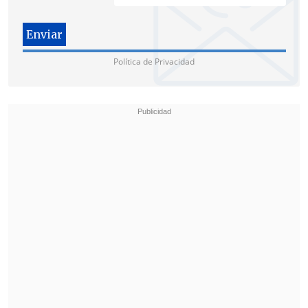
Política de Privacidad
En concreto, Sauerbaum aseveró que
"derechamente hay
una clara sospecha
de manejo equivocado o (que)
simplemente ha habido una negligencia
en la administración de los recursos
,
pero estamos hablando
de cifras
bastante millonarias
".