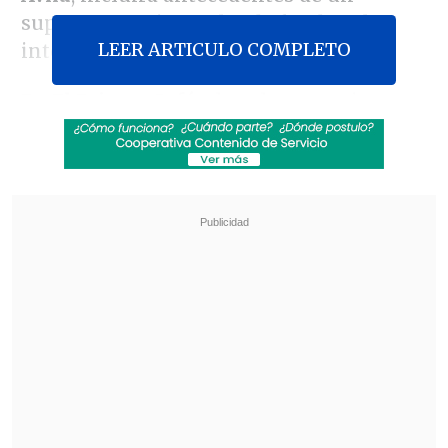
supuesto uso irregular de fondos al
LEER ARTICULO COMPLETO
interior de la cartera.
En
El Primer Café
, el parlamentario
opositor confirmó que su colectividad no
va a apoyar el juicio político solo con las
firmas, sino que se hará parte en la
redacción y presentación, por lo que
esperan "conocer en detalle" y
complementar el documento que
prepara el Partido Social Cristiano,
impulsor de la iniciativa,
el próximo
lunes.
Revisa también