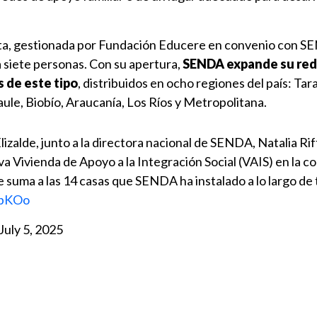
ta, gestionada por Fundación Educere en convenio con S
 siete personas. Con su apertura,
SENDA expande su red
s de este tipo
, distribuidos en ocho regiones del país: Tar
ule, Biobío, Araucanía, Los Ríos y Metropolitana.
Elizalde, junto a la directora nacional de SENDA, Natalia Rif
a Vivienda de Apoyo a la Integración Social (VAIS) en la 
e suma a las 14 casas que SENDA ha instalado a lo largo de 
DbKOo
July 5, 2025