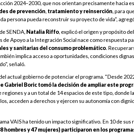
cción 2024–2030, que nos orientan precisamente hacia es
edes de prevención
,
tratamiento y reinserción
, para qu
ada persona pueda reconstruir su proyecto de vida", agreg
ra de SENDA,
Natalia Riffo
, explicó el origen y propósito d
s de Apoyo a la Integración Social nace como respuesta p
ales y sanitarias del consumo problemático
. Recuperar
ambién implica acceso a oportunidades, condiciones dignas
o", señaló.
 del actual gobierno de potenciar el programa. "Desde 202
e Gabriel Boric tomó la decisión de ampliar este prog
regiones y a un total de 14 espacios de este tipo, donde l
los, acceden a derechos y ejercen su autonomía con dignid
ama VAIS ha tenido un impacto significativo. En 10 de sus 
88 hombres y 47 mujeres) participaron en los programa