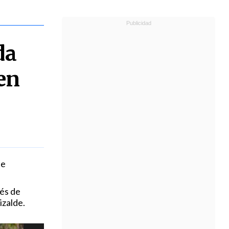
da
en
de
és de
izalde.