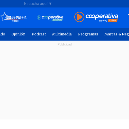
Escucha aquí ▼
ndo
Opinión
Podcast
Multimedia
Programas
Marcas & Neg