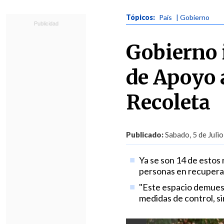
Tópicos:
País
| Gobierno
Gobierno 
de Apoyo a
Recoleta
Publicado:
Sabado, 5 de Julio
Ya se son 14 de estos 
personas en recuperac
"Este espacio demuest
medidas de control, si