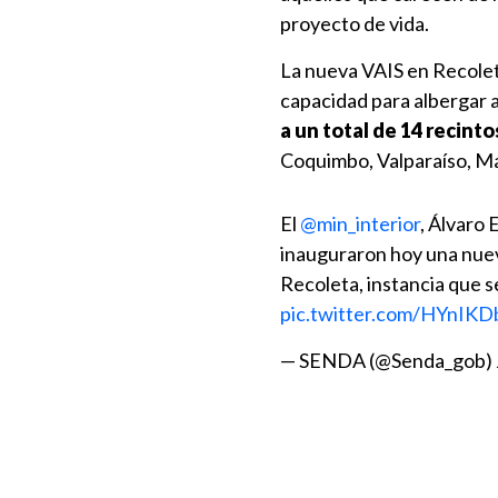
proyecto de vida.
La nueva VAIS en Recole
capacidad para albergar a
a un total de 14 recinto
Coquimbo, Valparaíso, Ma
El
@min_interior
, Álvaro 
inauguraron hoy una nuev
Recoleta, instancia que s
pic.twitter.com/HYnIK
— SENDA (@Senda_gob)