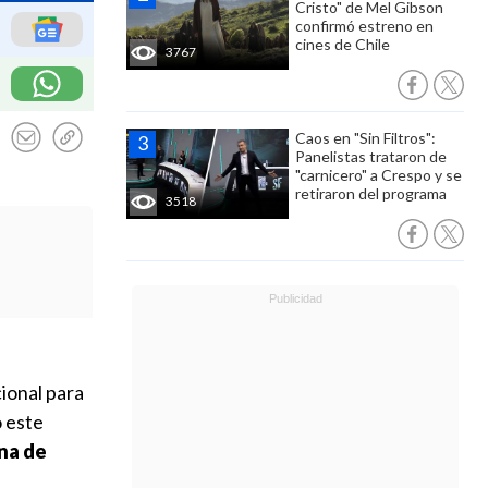
Cristo" de Mel Gibson
confirmó estreno en
cines de Chile
3767
Caos en "Sin Filtros":
Panelistas trataron de
"carnicero" a Crespo y se
retiraron del programa
3518
cional para
 este
una de