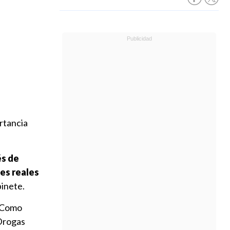
ortancia
és de
es reales
binete.
 "Como
 Drogas