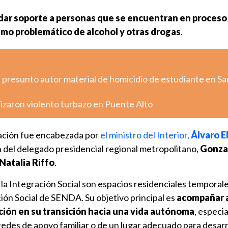
dar soporte a personas que se encuentran en proceso
mo problemático de alcohol y otras drogas
.
 presunto autor material de homicidio de estudiante en Sa
izaron violento turbazo en Puente Alto
ación fue encabezada por
el ministro del Interior,
Álvaro E
n del delegado presidencial regional metropolitano,
Gonza
Natalia Riffo
.
la Integración Social son espacios residenciales temporale
ión Social de SENDA. Su objetivo principal es
acompañar 
ción en su transición hacia una vida autónoma
, especi
edes de apoyo familiar o de un lugar adecuado para desarr