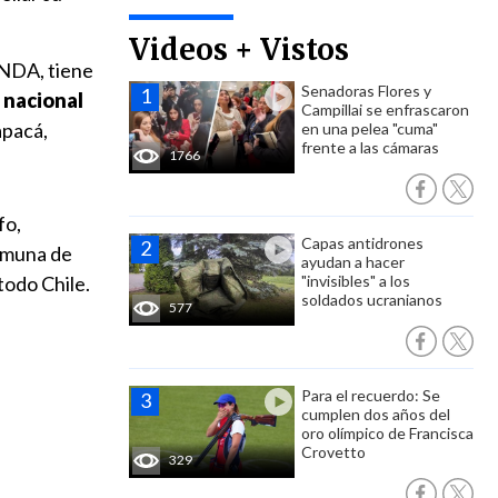
Videos + Vistos
ENDA, tiene
Senadoras Flores y
 nacional
Campillai se enfrascaron
apacá,
en una pelea "cuma"
frente a las cámaras
1766
fo,
Capas antidrones
comuna de
ayudan a hacer
todo Chile.
"invisibles" a los
soldados ucranianos
577
Para el recuerdo: Se
cumplen dos años del
oro olímpico de Francisca
Crovetto
329