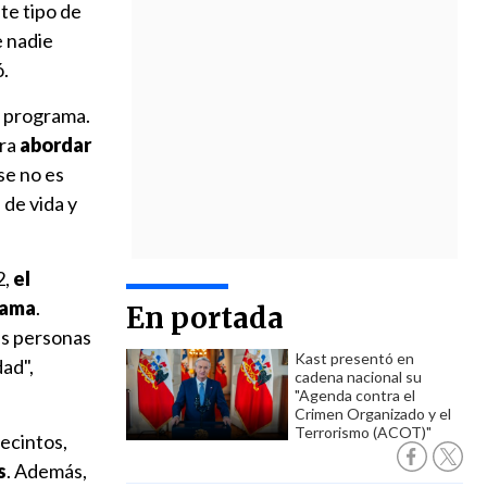
te tipo de
e nadie
ó.
el programa.
ara
abordar
se no es
 de vida y
2,
el
rama
.
En portada
as personas
Kast presentó en
ad",
cadena nacional su
"Agenda contra el
Crimen Organizado y el
Terrorismo (ACOT)"
recintos,
s
. Además,