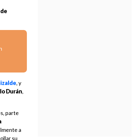
 de
n
lizalde
, y
lo Durán
,
s, parte
a
almente a
ollar su