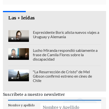
las pensiones
de los actuales jubilados
que hoy día están fuera del sistema
Las + leídas
laboral y que no tienen la posibilidad de
seguir cotizando, pero entendemos que
ninguna fuerza política tiene mayoría
Expresidente Boric alista nuevos viajes a
Uruguay y Alemania
en el Congreso Nacional".
7593
Lucho Miranda respondió sabiamente a
frase de Camila Flores sobre la
5724
discapacidad
"La Resurrección de Cristo" de Mel
Gibson confirmó estreno en cines de
5197
Chile
Suscríbete a nuestro newsletter
Nombre y apellido