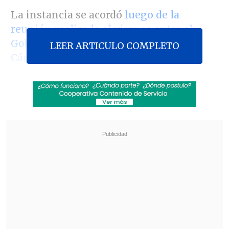
La instancia se acordó
luego de la
reunión realizada el viernes entre el
Gobierno, la Comisión de Trabajo de la
LEER ARTICULO COMPLETO
Cámara y representantes de todas las
bancadas
-excepto Evópoli-, en la que
se
buscaba llegar a un acuerdo para
repartir el 6% adicional
que aportará el
empleador a las pensiones.
Revisa también
Metro presenta servicio parcial en la Línea 1
por "persona en las vías"
Cámaras de televigilancia delataron venta de
drogas en rucos de Antofagasta