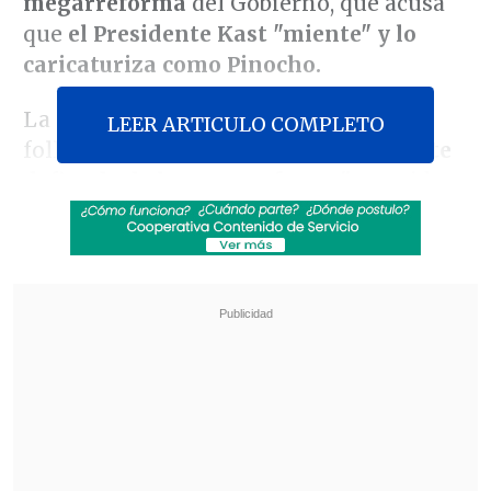
megarreforma
del Gobierno, que acusa
que
el Presidente Kast "miente" y lo
caricaturiza como Pinocho.
La propaganda, correspondiente a un
LEER ARTICULO COMPLETO
folleto, tiene como encabezado
"El PS te
defiende de la mega reforma",
seguido
de un
"Kast miente",
con letras de mayor
tamaño. Además,
incluye el rostro del
Mandatario con una alargada
nariz,
asemejándolo con la famosa
marioneta de madera.
Revisa también
Operativo en Costanera Norte dejó ocho
detenidos por conducción temeraria: Uno