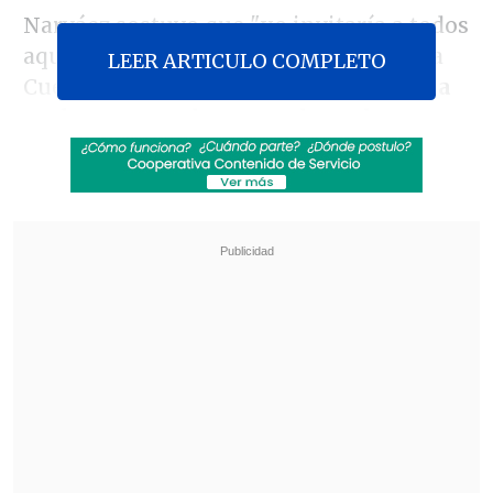
Narváez sostuvo que "yo invitaría a todos
aquellos que critican este aspecto de la
LEER ARTICULO COMPLETO
Cuenta Pública de la Presidenta a
que la
vuelvan a escuchar o que la vuelvan a
leer".
Revisa también
Escolta del exministro Cordero frustró a
disparos un portonazo en Vitacura
Incendio en domicilio provocó la muerte de
dos adultos mayores en Recoleta
"La Cuenta Pública tiene muchos
aspectos referidos al desarrollo
económico de nuestro país, podemos