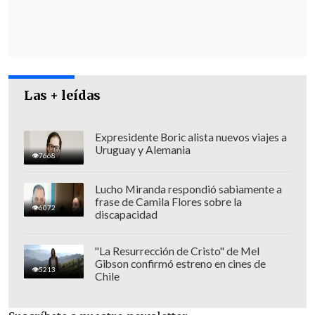
que
el accidente aconteció el 28 de
septiembre a las 2:00
de la mañana, es
decir,
18 horas después.
Las + leídas
Expresidente Boric alista nuevos viajes a
Uruguay y Alemania
7668
Lucho Miranda respondió sabiamente a
frase de Camila Flores sobre la
6072
discapacidad
"La Resurrección de Cristo" de Mel
Gibson confirmó estreno en cines de
5213
Chile
También el documento egrime que,
además de cumplir extensamente con