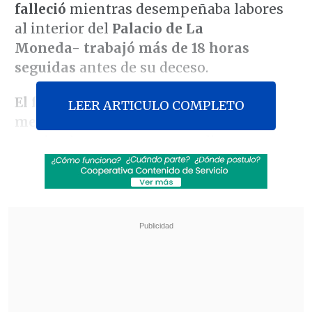
falleció
mientras desempeñaba labores
al interior del
Palacio de La
Moneda- trabajó más de 18 horas
seguidas
antes de su deceso.
El funcionario murió hace más de un
LEER ARTICULO COMPLETO
mes,
durante la madrugada del 28 de
septiembre, por un paro cardiaco.
Posteriormente, su excompañero de
trabajo
John Zavala
denunció
cargas
laborales excesivas
que incluso calificó
como
"inhumanas".
Revisa también
José Antonio Neme protagonizó colisión en
Las Condes