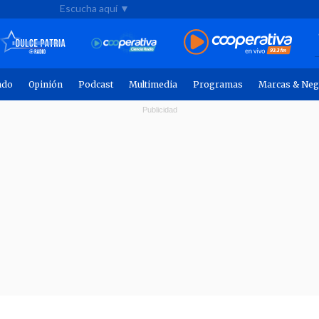
Escucha aquí ▼
ndo
Opinión
Podcast
Multimedia
Programas
Marcas & Neg