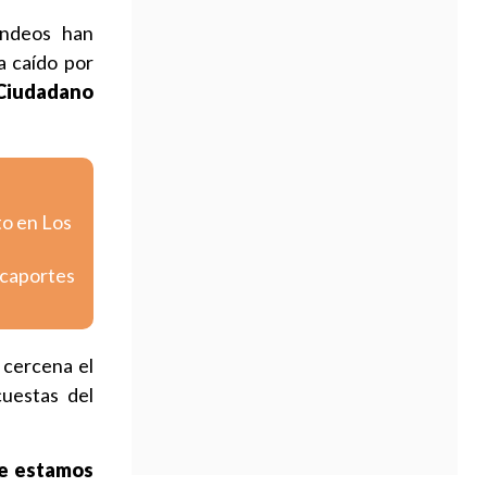
ondeos han
a caído por
 Ciudadano
to en Los
icaportes
e cercena el
cuestas del
e estamos