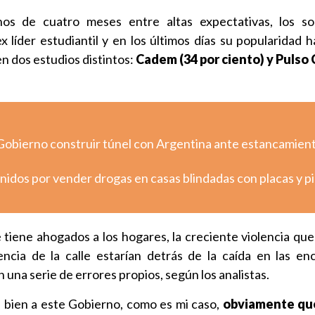
os de cuatro meses entre altas expectativas, los s
x líder estudiantil y en los últimos días su popularidad h
en dos estudios distintos:
Cadem (34 por ciento) y Pulso
Gobierno construir túnel con Argentina ante estancamien
nidos por vender drogas en casas blindadas con placas y p
e tiene ahogados a los hogares, la creciente violencia qu
encia de la calle estarían detrás de la caída en las en
una serie de errores propios, según los analistas.
 bien a este Gobierno, como es mi caso,
obviamente qu