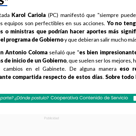
S"
utada
Karol Cariola
(PC) manifestó que "siempre puede 
os equipos son perfectibles en sus acciones.
Yo no teng
s o ministras
que podrían hacer aportes más signifi
el programa de Gobierno
y que debieran salir mucho más a
an Antonio Coloma
señaló que "
es bien impresionant
s de inicio de un Gobierno
, que suelen ser los mejores,
ndo cambios en el Gabinete. De alguna manera
eso r
ante compartida respecto de estos días
.
Sobre todo 