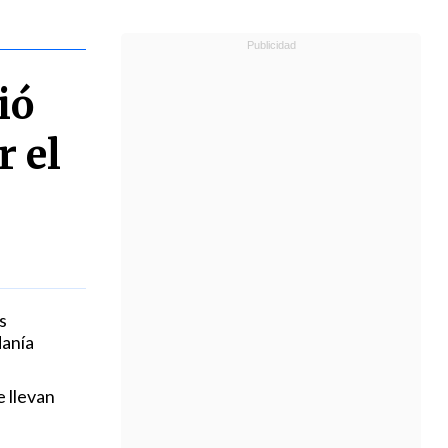
ió
r el
s
danía
e llevan