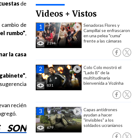
ncuestas
de
Videos + Vistos
n cambio de
Senadoras Flores y
Campillai se enfrascaron
 el rumbo"
,
en una pelea "cuma"
frente a las cámaras
2194
ar la casa
Colo Colo mostró el
"Lado B" de la
gabinete"
,
multitudinaria
a sugerencia
bienvenida a Vozinha
831
levan recién
Capas antidrones
agregó.
ayudan a hacer
"invisibles" a los
S SON
soldados ucranianos
679