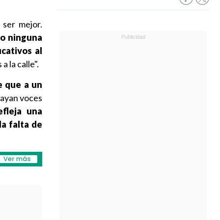
ser mejor.
o ninguna
cativos al
 la calle".
e que a un
 hayan voces
efleja una
la falta de