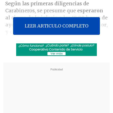
Según las primeras diligencias de
Carabineros, se presume que
esperaron
al cierre de la iglesia a las 18:00 horas de
ayer, se quedaron escondidos al interior
,
LEER ARTICULO COMPLETO
y cometieron el atraco.
Revisa también
Escolta del exministro Cordero frustró a
disparos un portonazo en Vitacura
Incendio en domicilio provocó la muerte de
dos adultos mayores en Recoleta
El
obispo auxiliar de Santiago,
monseñor Alberto Lorenzelli
,
complementó que el ingreso de los