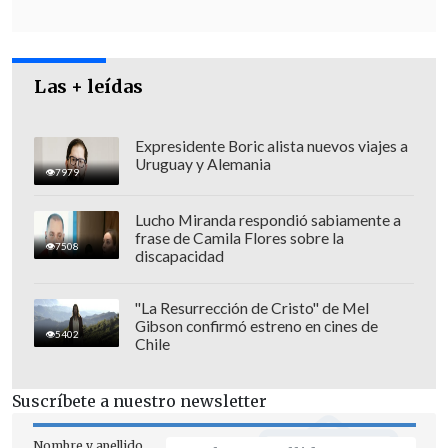
Las + leídas
Expresidente Boric alista nuevos viajes a
Uruguay y Alemania
Consultado por el avalúo del botín, el
7979
religioso puntualizó:
"Cuando decimos
Lucho Miranda respondió sabiamente a
(que es algo) patrimonial, es una cosa
frase de Camila Flores sobre la
7508
que no tiene un valor"
.
discapacidad
"La Resurrección de Cristo" de Mel
Gibson confirmó estreno en cines de
5402
Chile
Suscríbete a nuestro newsletter
Nombre y apellido