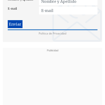
E-mail
Política de Privacidad
"
El valor es sobre todo espiritual
, por
todo lo que significa,
pero también tiene
un valor material
, porque son de plata, y
porque tienen una larga historia", afirmó
el
monseñor Lorenzelli
.