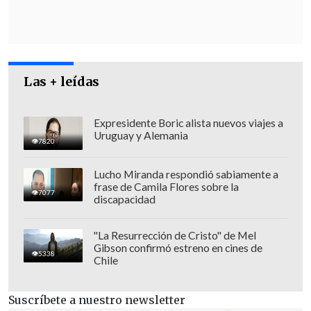
argumentó.
Las + leídas
Expresidente Boric alista nuevos viajes a
Uruguay y Alemania
7820
Lucho Miranda respondió sabiamente a
frase de Camila Flores sobre la
7077
discapacidad
"La Resurrección de Cristo" de Mel
Gibson confirmó estreno en cines de
"
El 50 por ciento del financiamiento
5338
Chile
anual del Hogar proviene de sus socios
,
solo el 34 y 32 por ciento es
Suscríbete a nuestro newsletter
constribución directa desde el Estado",