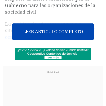
Gobierno
para las organizaciones de la
sociedad civil.
La institución vive una compleja
situación económica que le significó
el
LEER ARTICULO COMPLETO
cese de las operación en
28 de sus 278
programas sociales
a lo largo de Chile y
el
despido de 450 trabajadores
,
situación que logró frenar su cierre.
Revisa también
Alcaldesa de Las Condes: "La oposición fue
gobierno y nunca levantó el tema del Fondo
Común Municipal"
Chile y Marruecos firmaron acuerdo para
facilitar comercio de alimentos