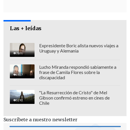
la Conferencia Episcopal y entre los
cardenales.
Las + leídas
Expresidente Boric alista nuevos viajes a
Uruguay y Alemania
7800
Lucho Miranda respondió sabiamente a
frase de Camila Flores sobre la
6927
discapacidad
"La Resurrección de Cristo" de Mel
Gibson confirmó estreno en cines de
5292
Chile
"Esa defensa corporativa habla de que
Suscríbete a nuestro newsletter
en la Iglesia hay una estructura de