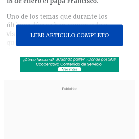
18 de enero
el
papa Francisco
.
Uno de los temas que durante los
últimos días se han comenzado a
visualizar con fuerza son las protestas
LEER ARTICULO COMPLETO
que varias organizaciones plantean
desarrollar durante la visita del pontífice.
Revisa también
Equipos de rescate siguen con la búsqueda de
colombiano desaparecido en el Cerro Panul
Vanessa Kaiser: "Si este gobierno quiere tener
éxito, su piso mínimo es su 30%"
Juan Carlos Claret, vocero de los laicos