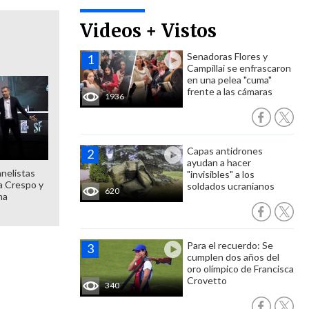
Videos + Vistos
Senadoras Flores y
Campillai se enfrascaron
en una pelea "cuma"
frente a las cámaras
1936
Capas antidrones
ayudan a hacer
anelistas
"invisibles" a los
 a Crespo y
soldados ucranianos
620
ma
Para el recuerdo: Se
cumplen dos años del
oro olímpico de Francisca
Crovetto
340