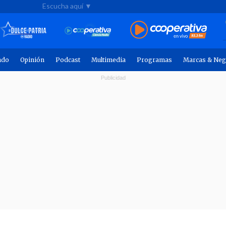
Escucha aquí ▼
ndo
Opinión
Podcast
Multimedia
Programas
Marcas & Neg