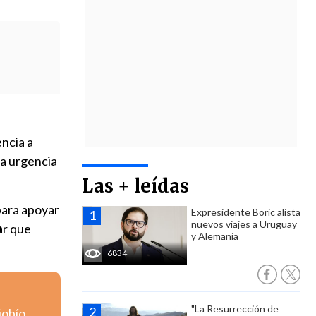
encia a
ra urgencia
Las + leídas
para apoyar
Expresidente Boric alista
nuevos viajes a Uruguay
a
r que
y Alemania
6834
"La Resurrección de
iobío