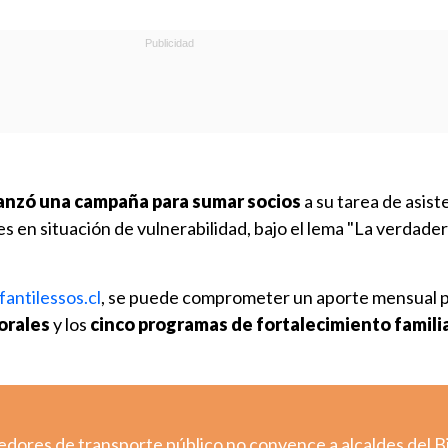
lanzó una campaña para sumar socios
a su tarea de asist
es en situación de vulnerabilidad, bajo el lema "La verdade
fantilessos.cl
, se puede comprometer un aporte mensual 
orales
y los
cinco programas de fortalecimiento famili
edores de transporte público no convence a alcaldes del B