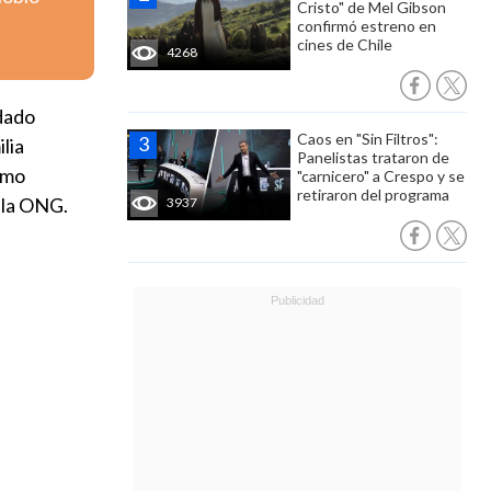
Cristo" de Mel Gibson
confirmó estreno en
cines de Chile
4268
idado
Caos en "Sin Filtros":
lia
Panelistas trataron de
timo
"carnicero" a Crespo y se
retiraron del programa
e la ONG.
3937