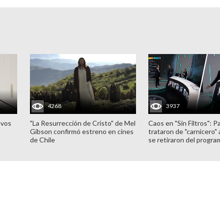
4268
3937
evos
"La Resurrección de Cristo" de Mel
Caos en "Sin Filtros": P
Gibson confirmó estreno en cines
trataron de "carnicero"
de Chile
se retiraron del progra