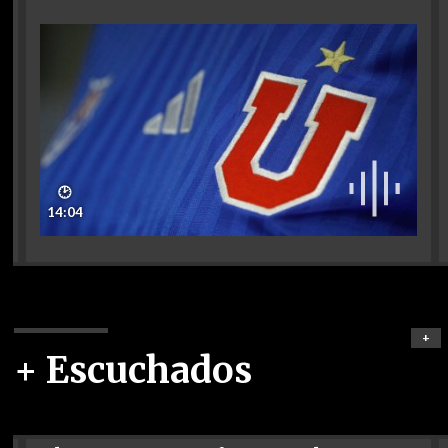
🕑
14:04
+
+ Escuchados