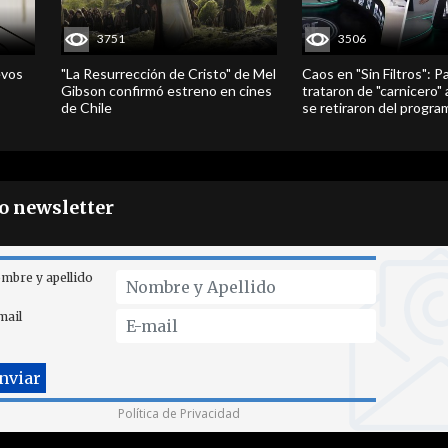
3751
3506
evos
"La Resurrección de Cristo" de Mel
Caos en "Sin Filtros": P
Gibson confirmó estreno en cines
trataron de "carnicero"
de Chile
se retiraron del progra
ro newsletter
mbre y apellido
mail
Política de Privacidad