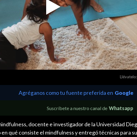
Play
Video
Llévatelo:
Agréganos como tu fuente preferida en
Google
Suscríbete a nuestro canal de
Whatsapp
mindfulness, docente e investigador de la Universidad Dieg
ó en qué consiste el mindfulness y entregó técnicas para su