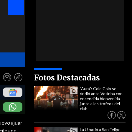
- EFE
Fotos Destacadas
"Aura": Colo Colo se
rindió ante Vozinha con
encendida bienvenida
junto a los trofeos del
club
uevo ajuar
La U batió a San Felipe
ciles de