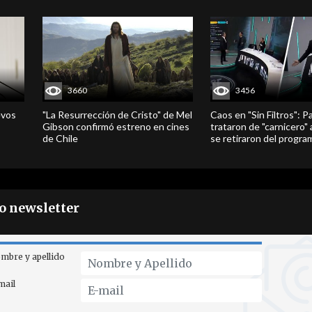
3660
3456
evos
"La Resurrección de Cristo" de Mel
Caos en "Sin Filtros": P
Gibson confirmó estreno en cines
trataron de "carnicero"
de Chile
se retiraron del progra
ro newsletter
mbre y apellido
mail