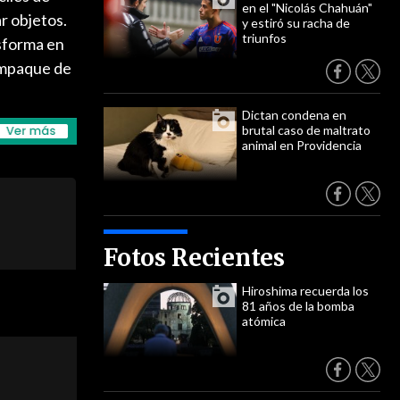
en el "Nicolás Chahuán"
r objetos.
y estiró su racha de
triunfos
nsforma en
 empaque de
Dictan condena en
brutal caso de maltrato
animal en Providencia
Fotos Recientes
Hiroshima recuerda los
81 años de la bomba
atómica