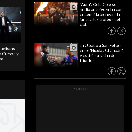
"Aura": Colo Colo se
rindió ante Vozinha con
encendida bienvenida
junto a los trofeos del
club
La U batió a San Felipe
anelistas
en el "Nicolás Chahuán"
 a Crespo y
y estiró su racha de
ma
triunfos