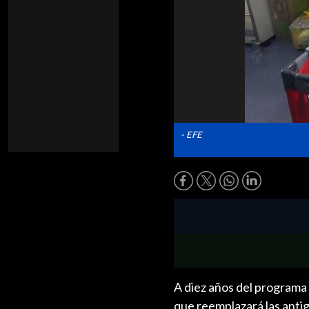
- EFE
A diez años del programa 
que reemplazará las antig