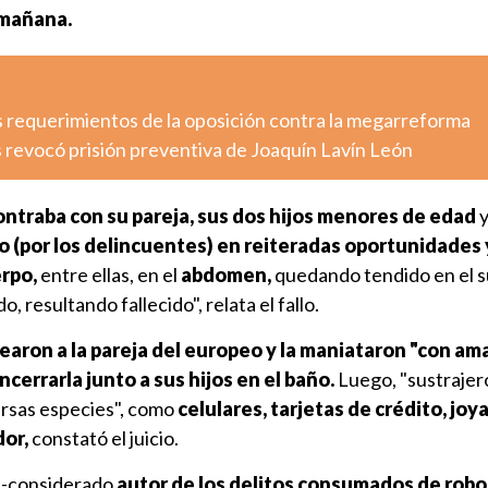
 mañana.
s requerimientos de la oposición contra la megarreforma
 revocó prisión preventiva de Joaquín Lavín León
ntraba con su pareja, sus dos hijos menores de edad
y
 (por los delincuentes) en reiteradas oportunidades 
erpo,
entre ellas, en el
abdomen,
quedando tendido en el su
o, resultando fallecido", relata el fallo.
earon a la pareja del europeo y la maniataron "con am
ncerrarla junto a sus hijos en el baño.
Luego, "sustrajer
ersas especies", como
celulares, tarjetas de crédito, joya
dor,
constató el juicio.
n -considerado
autor de los delitos consumados de robo