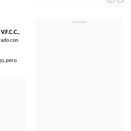
 V.F.C.C.,
rado con
go, pero