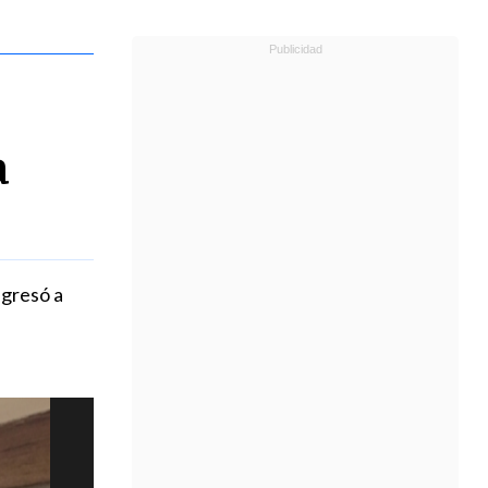
a
ngresó a