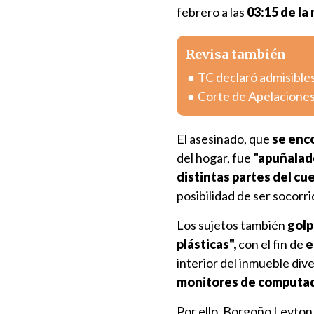
febrero a las
03:15 de la
Revisa también
TC declaró admisible
Corte de Apelaciones
El asesinado, que
se enco
del hogar, fue
"apuñalado
distintas partes del cu
posibilidad de ser socorrid
Los sujetos también
golp
plásticas",
con el fin de
e
interior del inmueble div
monitores de computa
Por ello, Borgoño Leyto