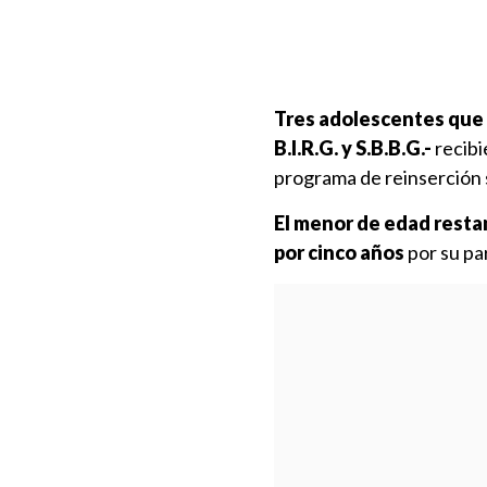
Tres adolescentes que 
B.I.R.G. y S.B.B.G.-
recibi
programa de reinserción s
El menor de edad resta
por cinco años
por su pa