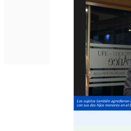
Los sujetos también agredieron a
con sus dos hijos menores en el b