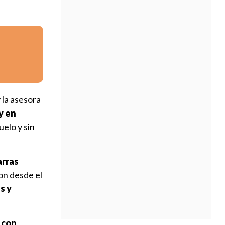
 la asesora
y en
elo y sin
arras
on desde el
s y
 con