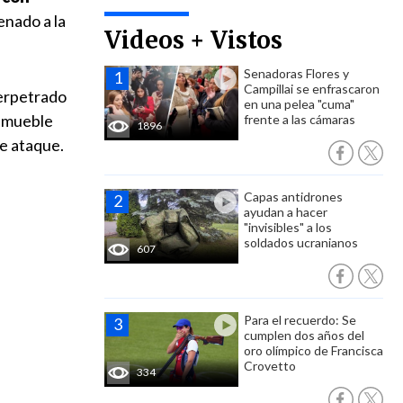
enado a la
Videos + Vistos
Senadoras Flores y
Campillai se enfrascaron
erpetrado
en una pelea "cuma"
inmueble
frente a las cámaras
1896
te ataque.
Capas antidrones
ayudan a hacer
"invisibles" a los
soldados ucranianos
607
Para el recuerdo: Se
cumplen dos años del
oro olímpico de Francisca
Crovetto
334