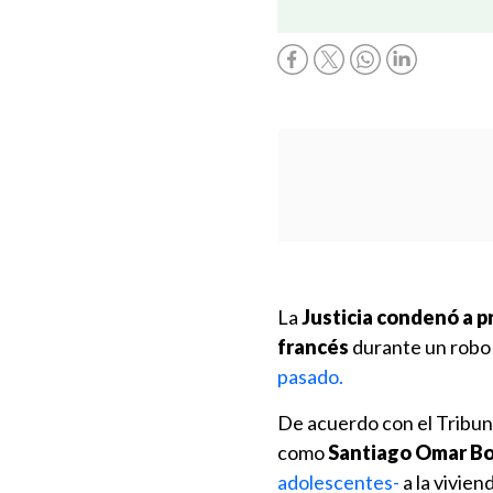
La
Justicia condenó a p
francés
durante un robo
pasado.
De acuerdo con el Tribunal
como
Santiago Omar Bo
adolescentes-
a la vivien