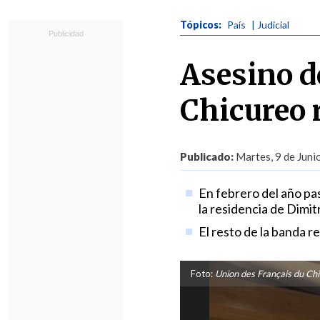
Tópicos:
País
| Judicial
Asesino d
Chicureo 
Publicado:
Martes, 9 de Juni
En febrero del año pa
la residencia de Dimitr
El resto de la banda re
Foto:
Union des Français du Chi