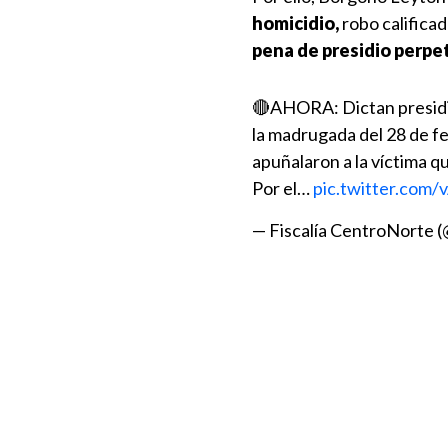
homicidio,
robo calificad
pena de presidio perpe
🔴AHORA: Dictan presidi
la madrugada del 28 de fe
apuñalaron a la víctima q
Por el…
pic.twitter.co
— Fiscalía CentroNorte