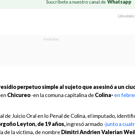
Suscríbete a nuestro canal de
Whatsapp
Llévatelo:
residio perpetuo simple al sujeto que asesinó a un ci
 en
Chicureo
-en la comuna capitalina de
Colina-
en febre
 de Juicio Oral en lo Penal de Colina, el imputado, identif
rgoño Leyton, de 19 años,
ingresó armado
-junto a cuat
da de la víctima, de nombre
Dimitri Andrien Valerian Wei