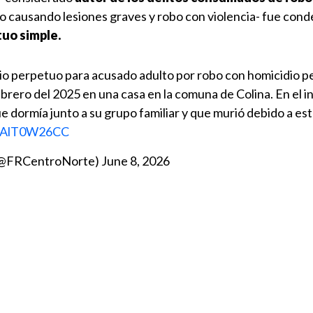
o causando lesiones graves y robo con violencia- fue cond
tuo simple.
o perpetuo para acusado adulto por robo con homicidio p
brero del 2025 en una casa en la comuna de Colina. En el 
ue dormía junto a su grupo familiar y que murió debido a es
m/vAlT0W26CC
 (@FRCentroNorte)
June 8, 2026