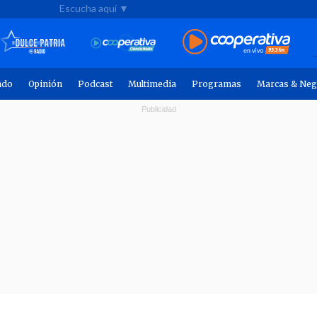
Escucha aquí ▼
ndo
Opinión
Podcast
Multimedia
Programas
Marcas & Neg