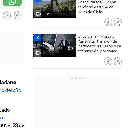
Cristo" de Mel Gibson
confirmó estreno en
cines de Chile
4130
Caos en "Sin Filtros":
Panelistas trataron de
"carnicero" a Crespo y se
retiraron del programa
3820
udadano
ro del año
icado
ro
ler,
el 28 de