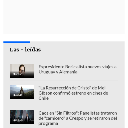
informaron que
el martes llegaron a las
instalaciones una comitiva de
funcionarios de Gendarmería,
personal
del Ministerio de Justicia, arquitectos y
encargados de comunicaciones.
Las + leídas
Expresidente Boric alista nuevos viajes a
Uruguay y Alemania
7266
"La Resurrección de Cristo" de Mel
Gibson confirmó estreno en cines de
4842
Chile
Caos en "Sin Filtros": Panelistas trataron
de "carnicero" a Crespo y se retiraron del
4269
programa