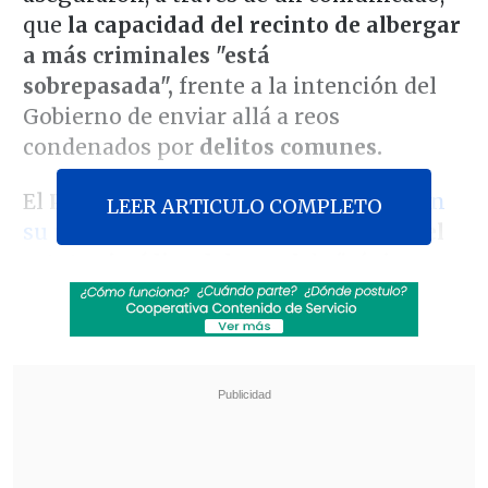
que
la capacidad del recinto de albergar
a más criminales "está
sobrepasada",
frente a la intención del
Gobierno de enviar allá a reos
condenados por
delitos comunes.
El
Presidente Gabriel Boric
anunció, en
LEER ARTICULO COMPLETO
su última Cuenta Pública,
el cambio del
estatus jurídico del penal
de
"régimen
especial" a una cárcel común
debido a
que alberga sólo a personas condenadas
por
delitos de lesa humanidad.
Revisa también
Detienen a sujetos por intento de atropello a