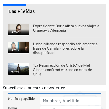
Las + leídas
Expresidente Boric alista nuevos viajes a
Uruguay y Alemania
7983
Lucho Miranda respondió sabiamente a
frase de Camila Flores sobre la
7514
discapacidad
"La Resurrección de Cristo" de Mel
Gibson confirmó estreno en cines de
5406
El jurista explicó que "el antecedente
Chile
más próximo que tenemos de reuniones
secretas de Hinzpeter y Peña en
Suscríbete a nuestro newsletter
dependencias del Ministerio Público" se
Nombre y apellido
remonta a la época previa al
allanamiento de las casas okupa, "previo
E-mail