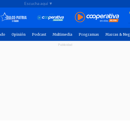
Escucha aquí ▼
ndo
Opinión
Podcast
Multimedia
Programas
Marcas & Neg