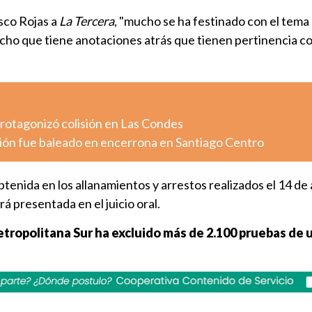
isco Rojas a
La Tercera
, "mucho se ha festinado con el tema
icho que tiene anotaciones atrás que tienen pertinencia co
otagonizó colisión en Las Condes
ión fue baleado en encerrona en Santiago Centro
obtenida en los allanamientos y arrestos realizados el 14 de
rá presentada en el juicio oral.
 Metropolitana Sur ha excluido más de 2.100 pruebas de 