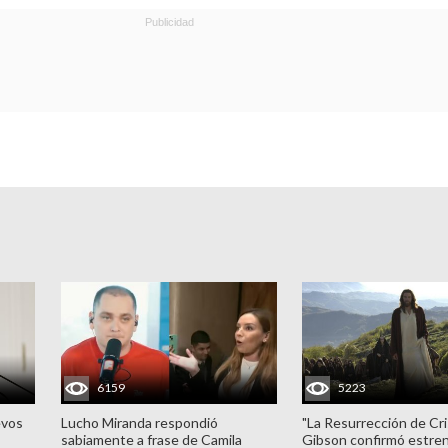
6159
5223
evos
Lucho Miranda respondió
"La Resurrección de Cri
sabiamente a frase de Camila
Gibson confirmó estren