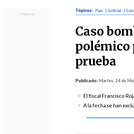
Tópicos:
País
| Judicial
| Ca
Caso bomb
polémico 
prueba
Publicado:
Martes, 24 de Ma
El fiscal Francisco Ro
A la fecha se han excl