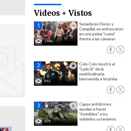
Videos + Vistos
Senadoras Flores y
Campillai se enfrascaron
en una pelea "cuma"
frente a las cámaras
2182
Colo Colo mostró el
"Lado B" de la
multitudinaria
bienvenida a Vozinha
812
Capas antidrones
ayudan a hacer
"invisibles" a los
soldados ucranianos
678