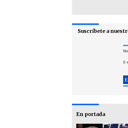
Suscríbete a nuest
No
E-
En portada