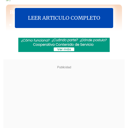
Revisa también
LEER ARTICULO COMPLETO
Colombiano fue asesinado a balazos en un cité
de La Cisterna
Kast arribó a Colombia para asistir a la
asunción de Abelardo de la Espriella
"Es habitual en este tipo de audiencias:
cada vez que se ha ventilado algo ante
los tribunales por esta causa, hay
bombazos o anuncios de bomba que no
escapan de lo que ya ha sido hasta este
momento
", sostuvo el representante del
Ministerio Público.