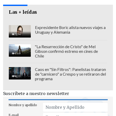
El
nuevo incidente
se agregará a
la
Las + leídas
investigación de los distintos artefactos
explosivos registrados en las últimas
Expresidente Boric alista nuevos viajes a
semanas en distintos puntos de la
Uruguay y Alemania
7234
capital.
"La Resurrección de Cristo" de Mel
Juicio oral
Gibson confirmó estreno en cines de
4769
Chile
Respecto al juicio oral que se inició este
lunes, Núñez manifestó que "al
Caos en "Sin Filtros": Panelistas trataron
Ministerio Público le interesa que el
de "carnicero" a Crespo y se retiraron del
4223
programa
trámite procesal de esta causa sea sin
vicio alguno: resuelto eso, ahora
Suscríbete a nuestro newsletter
nosotros ofreceremos la prueba para
formar la convicción en el tribunal de la
Nombre y apellido
participación de los imputados".
E-mail