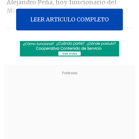
Alejandro Peña, hoy funcionario del
Ministerio del Interior.
LEER ARTICULO COMPLETO
El diputado comunista dijo que Peña actuó "contaminado
políticamente". (Foto: UPI)
"
Estoy muy conforme con la decisión del
fiscal regional metropolitano sur
", Raúl
Guzmán, dijo Gutiérrez, que junto a su
correligionario Lautaro Carmona y sus
pares Sergio Ojeda (DC) y Marcelo Díaz
(PS), exigieron la medida, luego de que la
Justicia
sobreseyera de la acusación por
delitos terroristas a los 13 imputados del
caso
.