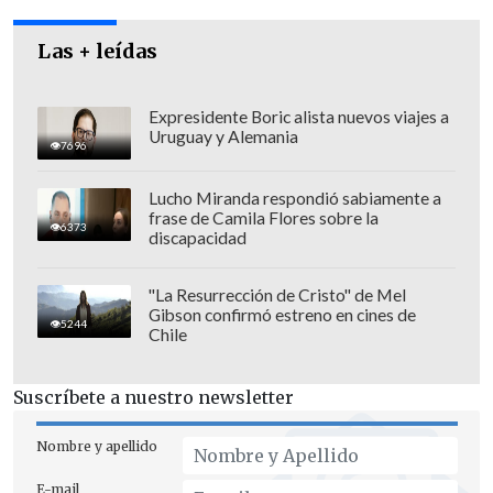
lamentablemente actuó el ex fiscal Peña
Las + leídas
en este caso", agregó el parlamentario.
El proceso -que además de Peña incluye
Expresidente Boric alista nuevos viajes a
Uruguay y Alemania
a los fiscales Francisco Rojas, Pablo Sabaj,
7696
Marcos Emilfork y Víctor Núñez- quedó
Lucho Miranda respondió sabiamente a
a cargo del jefe de unidad Osvaldo
frase de Camila Flores sobre la
6373
Montero.
discapacidad
"La Resurrección de Cristo" de Mel
Gibson confirmó estreno en cines de
5244
Chile
Suscríbete a nuestro newsletter
Nombre y apellido
E-mail