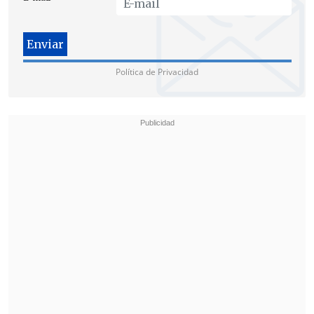
"Más que tratar de utilizar una queja
disciplinaria con la finalidad de
Política de Privacidad
instrumentalizar esta vía para
victimizarse, lo que debiera hacer es de
una buena vez tomarse en serio de la
colocación de artefactos explosivos en
Santiago y empezar a investigar
quienes están detrás de esto y no seguir
atrapados en una imputación hecha en
forma irresponsable hace un año",
afirmó el abogado.
El ministro Carlos Cerda, a cargo del
sumario, tiene un plazo de 30 días para
enviar su informe al pleno del máximo