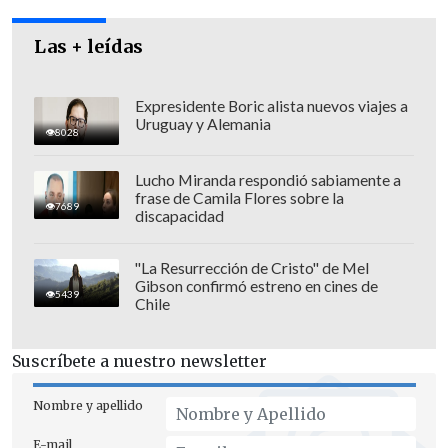
Por su parte, el abogado Mauricio Daza,
defensor de Pablo Morales -uno de los
Las + leídas
acusados en el citado caso- indicó que el
Ministerio Público debe dedicarse a
Expresidente Boric alista nuevos viajes a
investigar en serio las explosiones en
Uruguay y Alemania
8028
Santiago.
Lucho Miranda respondió sabiamente a
frase de Camila Flores sobre la
7689
discapacidad
"La Resurrección de Cristo" de Mel
Gibson confirmó estreno en cines de
5439
Chile
Suscríbete a nuestro newsletter
Nombre y apellido
E-mail