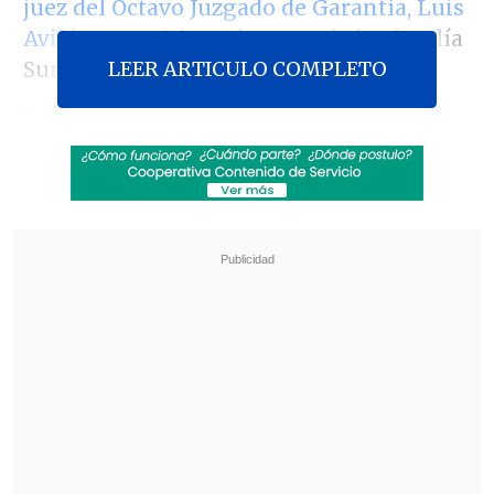
juez del Octavo Juzgado de Garantía, Luis
Avilés
, por criticar el actuar de la Fiscalía
LEER ARTICULO COMPLETO
Sur en el denominado "caso Bombas".
El Ministerio Público presentó una queja
disciplinaria en contra del magistrado,
luego que éste señalara que la Fiscalía
Sur utilizaba argumentos de
"cuarta
categoría" y "sicología barata"
al iniciarse el proceso de preparación del
juicio oral en el caso de las explosiones
en Santiago.
Revisa también
Futbolista de Lota Schwager recibió pena en