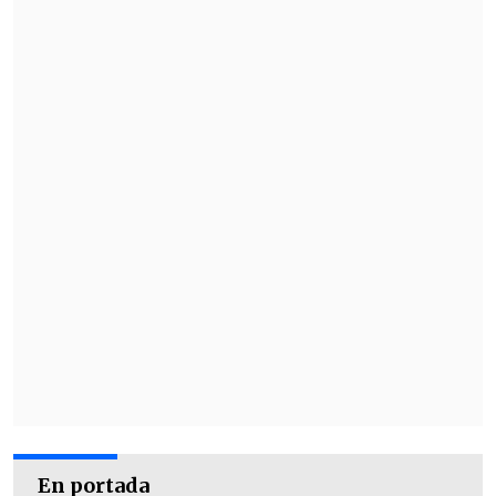
tribunal, donde el juez Avilés arriesga
sanciones que van desde la
amonestación verbal hasta la supensión
de funciones.
En portada