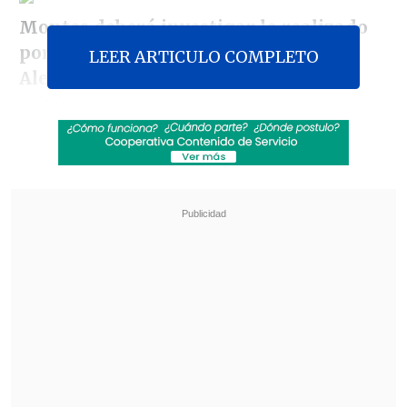
Montes deberá investigar lo realizado
por el equipo liderado por el ex fiscal
LEER ARTICULO COMPLETO
Alejandro Peña
, hoy asesor del
Ministerio del Interior.
Revisa también
Escolta del exministro Cordero frustró a
disparos un portonazo en Vitacura
Incendio en domicilio provocó la muerte de
dos adultos mayores en Recoleta
Anteriormente la indagación estaba en
manos de Marcelo Apablaza y Cristián
Toledo, pero luego que el abogado