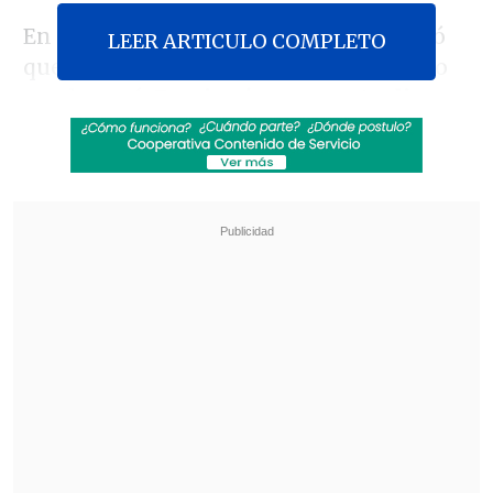
En
Lo Que Queda del Día
, Fluxá explicó
LEER ARTICULO COMPLETO
que "la vida de él no justifica nada de lo
que le pasó.
En ningún momento digo
que por el tren de la vida que Daniel
llevaba se merecía eso. Este no es un
problema sexual, es un problema social
".
Revisa también
Kast desahució la agenda valórica: "Los tres
ejes de este Gobierno son seguridad,
economía y empleo"
Trama bielorrusa: Exministra Vivanco declara
ante Fiscalía