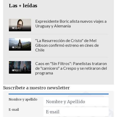
Las + leídas
Expresidente Boric alista nuevos viajes a
Uruguay y Alemania
5643
"La Resurrección de Cristo" de Mel
Gibson confirmó estreno en cines de
3416
Chile
Caos en "Sin Filtros": Panelistas trataron
de "carnicero" a Crespo y se retiraron del
3301
programa
Fluxá reiteró que "eran cabros
confundidos todos, por ejemplo
Fabián
Suscríbete a nuestro newsletter
Mora en un año había sido de 10 tribus
urbanas distintas.
Cabros de hogares
Nombre y apellido
destruidos, con crisis identitarias totales,
E-mail
que querían pertenecer a cualquier cosa".