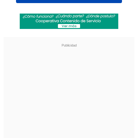
El ex parlamentario está acusado de
haber recibido más de 230 millones de
pesos de la empresa Corpesca a cambio
de favorecer sus intereses en su labor
legislativa y ayer ante el Tercer Tribunal
Oral en lo Penal de Santiago declaró que
"
efectivamente reconocí hechos que son
constitutivos de delitos
".
Revisa también
Leiva: Es innecesaria una discusión
constitucional por seguridad, lo que quieren es
polarizar
Camioneros piden al Gobierno construir túnel
con Argentina ante estancamiento en Los