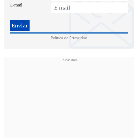
E-mail
autoridad
.
El Ministerio Público solicitó una pena
que totaliza 25 años de cárcel.
Política de Privacidad
El Tribunal de Juicio Oral en lo Penal de
Temuco dará a conocer
la sentencia este
martes a las 13:00 horas
, en una
audiencia que se desarrollará vía
telemática: por motivos de seguridad, ni
Llaitul ni los demás intervinientes
estarán presentes.
GREMIOS PIDEN QUE "ALERTA ROJA" SE
MANTENGA
René Muñoz
, representante de los