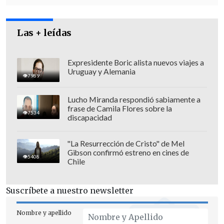
Las + leídas
Expresidente Boric alista nuevos viajes a
Uruguay y Alemania
7989
Lucho Miranda respondió sabiamente a
Desde ayer se desarrollan operativos en
frase de Camila Flores sobre la
7534
caminos secundarios y la misma Ruta 5
discapacidad
Sur con el propósito de brindar seguridad
en la zona.
"La Resurrección de Cristo" de Mel
Gibson confirmó estreno en cines de
5408
Chile
El pasado 22 de abril, la Justicia declaró
culpable a Llaitul como autor de delitos
Suscríbete a nuestro newsletter
contemplados en la
Ley de Seguridad
Interior del Estado
,
usurpación violenta
,
Nombre y apellido
hurto simple
y
atentado contra la