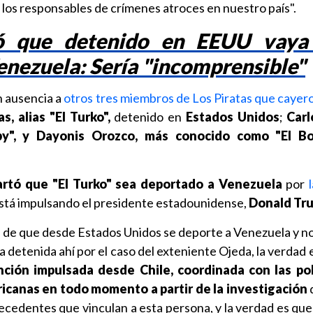
los responsables de crímenes atroces en nuestro país".
ó que detenido en EEUU vaya
enezuela: Sería "incomprensible"
en ausencia a
otros tres miembros de Los Piratas que cayero
, alias "El Turko",
detenido en
Estados Unidos
;
Car
y", y Dayonis Orozco, más conocido como "El Bot
rtó que "El Turko" sea deportado a Venezuela
por
l
stá impulsando el presidente estadounidense,
Donald Tr
d de que desde Estados Unidos se deporte a Venezuela y no 
 detenida ahí por el caso del exteniente Ojeda, la verdad
ión impulsada desde Chile, coordinada con las poli
canas en todo momento a partir de la investigación
q
tecedentes que vinculan a esta persona, y la verdad es que