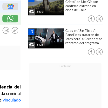
Cristo" de Mel Gibson
confirmó estreno en
cines de Chile
3632
Caos en "Sin Filtros":
Panelistas trataron de
"carnicero" a Crespo y se
retiraron del programa
3428
iencia del
nda criminal
te
vinculado