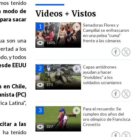
mos tenido
n modo de
Videos + Vistos
 para sacar
Senadoras Flores y
Campillai se enfrascaron
en una pelea "cuma"
gua son una
frente a las cámaras
1675
bertad a los
ado, y todos
desde EEUU
Capas antidrones
ayudan a hacer
"invisibles" a los
soldados ucranianos
571
 en Chile,
nista (PC)
ca Latina",
Para el recuerdo: Se
cumplen dos años del
oro olímpico de Francisca
citar a las
Crovetto
327
 ha tenido