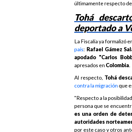
últimamente respecto de 
Tohá descart
deportado a V
La Fiscalía ya formalizó 
país
:
Rafael Gámez Salas
apodado "Carlos Bobb
apresados en
Colombia
.
Al respecto,
Tohá desca
contra la migración
que e
"Respecto a la posibilida
persona que se encuentra
es una orden de detenc
autoridades norteameri
por este caso y otros an