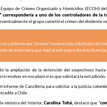
l Equipo de Crimen Organizado y Homicidios (ECOH) del
 correspondería a uno de los controladores de la 
ventualmente el grupo cometió el crimen del disidente v
ierno confirmó que "pronto" resolverá las solicitudes de ind
ción de enfermera que viajó al extranjero durante licencia 
o
idió la ampliación de la detención del sospechoso hasta
rá resolver en ese plazo si es que solicitará la extradición.
 informe de Cancillería para solicitar a la justicia colom
xtradite a Chile.
a ministra del Interior,
Carolina Tohá,
destacó que "
con