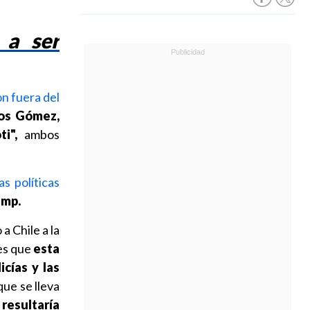
 a ser
n fuera del
los Gómez,
i",
ambos
as políticas
ump.
a Chile a la
 es que
esta
cías y las
ue se lleva
resultaría