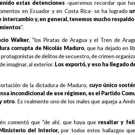
enido estas detenciones
-queremos recordar que he
omentos en Ecuador y en Costa Rica- se ha logrado
u
de intercambio y, en general, tenemos mucho respaldo
imientos
".
acio Walker
, "los Piratas de Aragua y el Tren de Ara
dura corrupta de Nicolás Maduro
, que ha dejado en li
 protagonistas de delitos de secuestro, de crimen organiz
e imaginar, al exterior.
Los exportó, y eso ha llegado 
ortación de la dictadura de Maduro,
cuyo único sostén
nsa incondicional de ese régimen, es el Partido Comu
y otro
. Es realmente uno de los males que aqueja a Améri
bién comentó que "de ahí, que haya que
resaltar y feli
Ministerio del Interior,
por todos estos hallazgos que