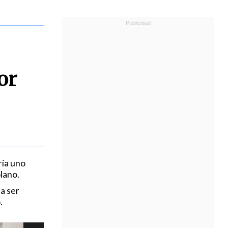
or
ría uno
lano.
a ser
.