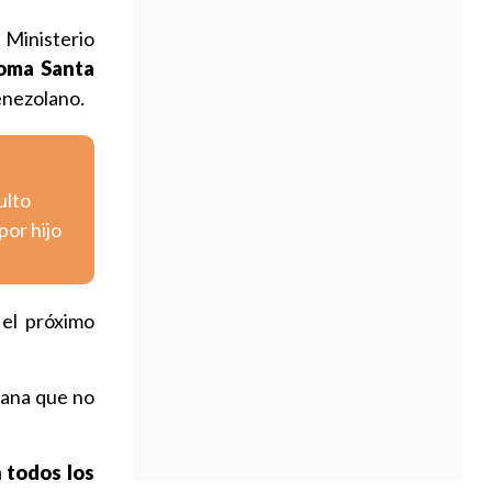
 Ministerio
toma Santa
enezolano
.
ulto
por hijo
 el próximo
biana que no
 todos los