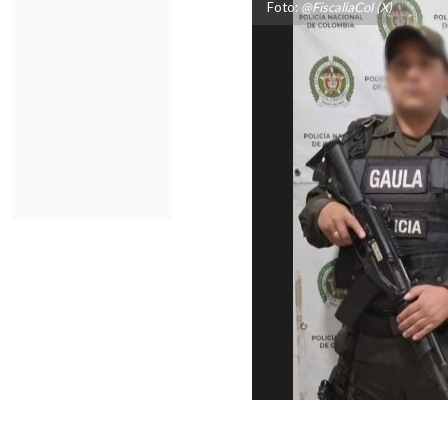
Foto:
@FiscaliaCol (X)