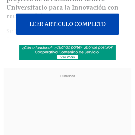
Universitario para la Innovación con
recursos del GORE
.
LEER ARTICULO COMPLETO
Se trata de una iniciativa denominada
Recuperación Económica para el
Empoderamiento de las Mujeres de la
Pesca
, lo anterior debido a
los reclamos
que desde hace más de un año han
venido haciendo de manera pública
mujeres pescadoras artesanales de
Chiloé, Llanquihue y Palena
por el no
cumplimiento de lo prometido en el
proyecto.
Revisa también