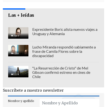
"
Esta querella no iba a cambiar la
intención de voto de nadie y no era el
Las + leídas
propósito de esta acción legal
. Sin
embargo, luego de conversar con
algunas de las afectadas en terreno,
Expresidente Boric alista nuevos viajes a
Uruguay y Alemania
quiero mostrar mi compromiso y
7689
voluntad de colaborar con la Fiscalía para
Lucho Miranda respondió sabiamente a
que estos hechos se investiguen a
frase de Camila Flores sobre la
6286
discapacidad
cabalidad", añadió.
"La Resurrección de Cristo" de Mel
Gibson confirmó estreno en cines de
5239
Chile
Suscríbete a nuestro newsletter
Nombre y apellido