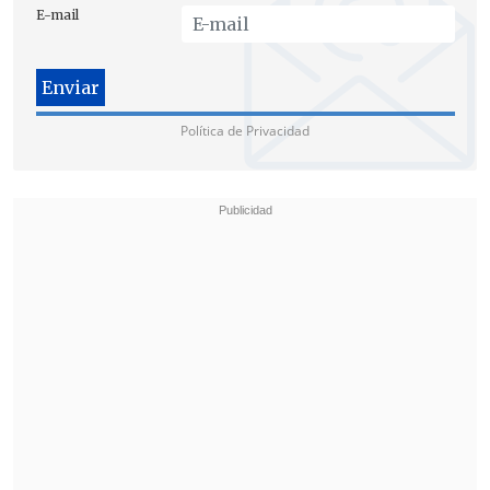
E-mail
Política de Privacidad
La acción legal fue presentada con el
patrocinio del abogado Marcos Velásquez
y de acuerdo al indicado en la querella
se
busca que se investigue las
transferencias de recursos del Gobierno
Regional para tres programas sin
licitación
a la Fundación Centro
Universitario para la Innovación, dos que
van en beneficio de la pesca artesanal y
uno a mujeres dedicado al sector de la
belleza y que en conjunto superan los