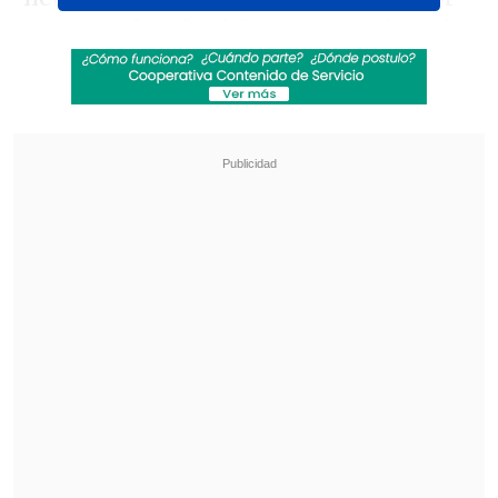
presunto fraude al fisco
, originada en la
querella
que presentó el abogado
republicano
Raimundo Palamara
por
la
fallida venta del inmueble al Estado.
Revisa también
Estallido social: Gobierno confirmó que
"pronto" resolverá las solicitudes de indulto
Corte ratificó destitución de enfermera que
viajó al extranjero durante licencia por hijo
gravemente enfermo
Tanto la senadora como
su sobrina y
ministra de Defensa
,
Maya Fernández,
comparecieron la semana pasada vía