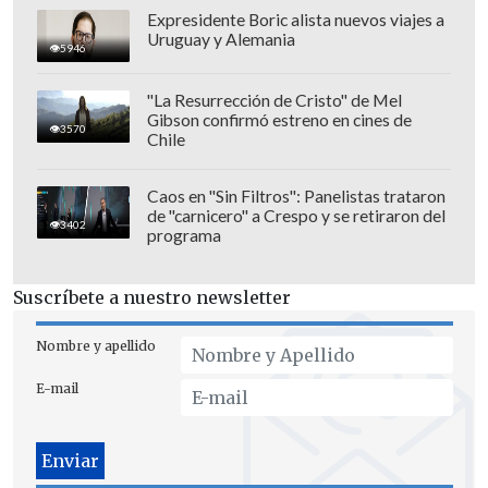
Expresidente Boric alista nuevos viajes a
Uruguay y Alemania
5946
"La Resurrección de Cristo" de Mel
Gibson confirmó estreno en cines de
3570
Chile
La penalista cuestionó los dichos del
Caos en "Sin Filtros": Panelistas trataron
de "carnicero" a Crespo y se retiraron del
fiscal nacional,
Ángel Valencia
, quien
3402
programa
sostuvo que
"el guardar silencio no es
una forma de colaborar".
Suscríbete a nuestro newsletter
"En relación a las declaraciones del fiscal
Nombre y apellido
Valencia, quiero recordar que la tarea de
E-mail
la abogada es definir la estrategia de
defensa.
Dejemos que las instituciones
funcionen
", exhortó la profesional.