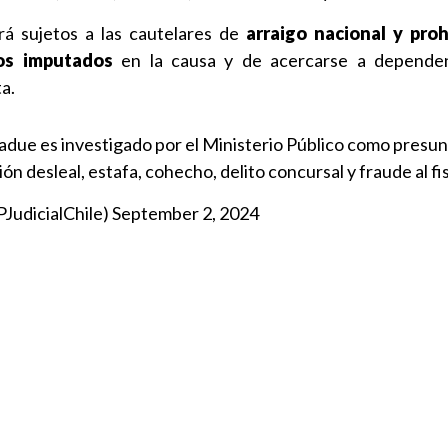
á sujetos a las cautelares de
arraigo nacional y proh
ros imputados
en la causa y de acercarse a dependen
a.
Jadue es investigado por el Ministerio Público como presu
ión desleal, estafa, cohecho, delito concursal y fraude al fi
PJudicialChile)
September 2, 2024