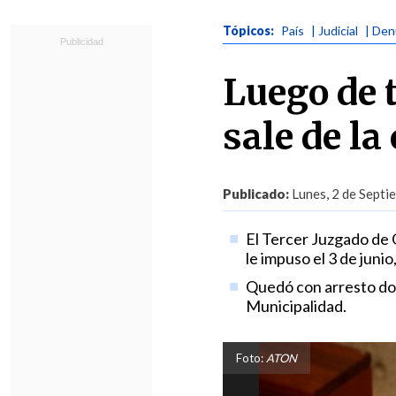
Tópicos:
País
| Judicial
| Den
Luego de 
sale de la
Publicado:
Lunes, 2 de Septi
El Tercer Juzgado de G
le impuso el 3 de junio
Quedó con arresto domi
Municipalidad.
Foto:
ATON