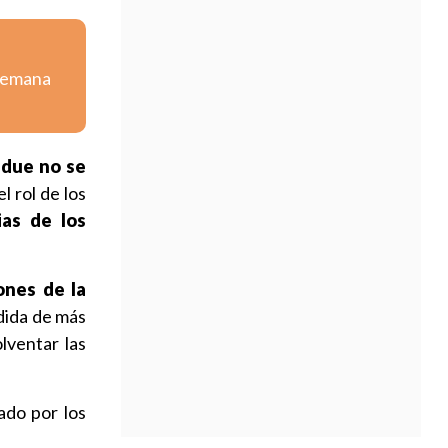
 semana
adue no se
l rol de los
ias de los
ones de la
dida de más
lventar las
ado por los