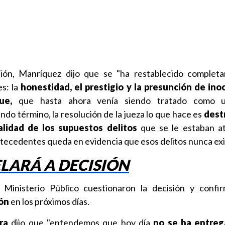
ción, Manríquez dijo que se "ha restablecido complet
s: la
honestidad, el prestigio y la presunción de ino
ue,
que hasta ahora venía siendo tratado como un
do término, la resolución de la jueza lo que hace es
destr
lidad de los supuestos delitos
que se le estaban at
tecedentes queda en evidencia que esos delitos nunca exi
ELARÁ A DECISIÓN
 Ministerio Público cuestionaron la decisión y confi
ón
en los próximos días.
ra
dijo que "entendemos que hoy día
no se ha entreg