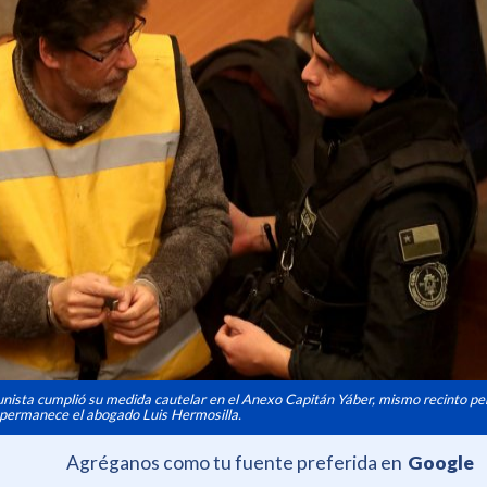
nista cumplió su medida cautelar en el Anexo Capitán Yáber, mismo recinto pen
 permanece el abogado Luis Hermosilla.
Agréganos como tu fuente preferida en
Google