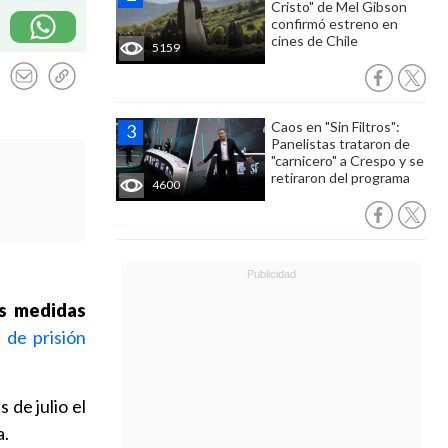
Cristo" de Mel Gibson
confirmó estreno en
cines de Chile
5159
Caos en "Sin Filtros":
Panelistas trataron de
"carnicero" a Crespo y se
retiraron del programa
4600
as medidas
á de prisión
s de julio el
a.