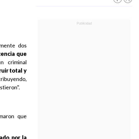
amente dos
cencia que
 criminal
uir total y
ribuyendo,
stieron".
rmaron que
ado por la