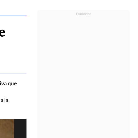
e
tiva que
a la