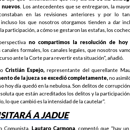
s nuevos
. Los antecedentes que se entregaron, la mayor
onstaban en las revisiones anteriores y por lo ta
incluso los que nosotros otorgamos tienden a dar inc
la participación, a cómo se gestaron las estafas, los coche
perspectiva
no compartimos la resolución de hoy 
s canales formales, los canales legales, que nosotros vamo
so ante la Corte para revertir esta situación", añadió.
ado
Cristián Espejo,
representante del querellante Mau
ento de la jueza se excedió completamente,
no asimil
so hoy día quedó en la nebulosa. Son delitos de corrupció
oluta que están acreditados los delitos y la participación
, lo que cambió es la intensidad de la cautelar".
SITARÁ A JADUE
do Comunista,
Lautaro Carmona
, comentó que "hay un