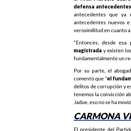
defensa antecedente
antecedentes que ya c
antecedentes nuevos e 
verosimilitud en cuanto a 
"Entonces, desde esa 
magistrada
y existen lo
fundamentalmente un recur
Por su parte, el abog
comentó que "
el fundam
delitos de corrupción y e
tenemos la convicción abs
Jadue, eso no se ha movido
CARMONA VI
El presidente del Parti