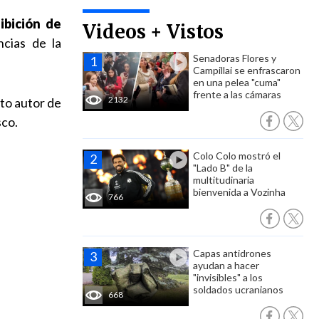
ibición de
Videos + Vistos
cias de la
Senadoras Flores y
Campillai se enfrascaron
en una pelea "cuma"
frente a las cámaras
2132
nto autor de
sco.
Colo Colo mostró el
"Lado B" de la
multitudinaria
bienvenida a Vozinha
766
Capas antidrones
ayudan a hacer
"invisibles" a los
soldados ucranianos
668