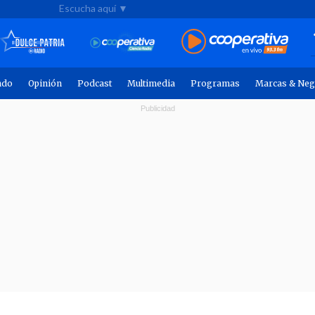
Escucha aquí ▼
ndo
Opinión
Podcast
Multimedia
Programas
Marcas & Neg