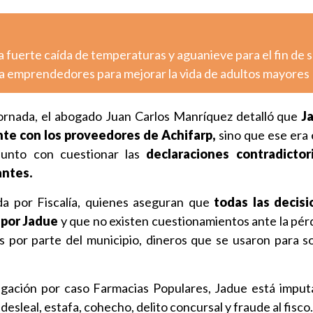
 fuerte caída de temperaturas y aguanieve para el fin de
a emprendedores para mejorar la vida de adultos mayores
jornada, el abogado Juan Carlos Manríquez detalló que
J
te con los proveedores de Achifarp,
sino que ese era e
 junto con cuestionar las
declaraciones contradictor
antes.
ida por Fiscalía, quienes aseguran que
todas las decisi
 por Jadue
y que no existen cuestionamientos ante la pér
 por parte del municipio, dineros que se usaron para so
tigación por caso Farmacias Populares, Jadue está imput
desleal, estafa, cohecho, delito concursal y fraude al fisco.