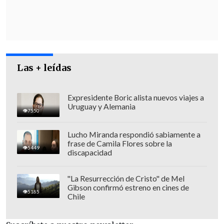
Desde la UDI
exigieron al Presidente de
la República
pronunciarse en un plazo
no mayor de 48 horas sobre cualquier
vínculo con la fundación
; como de su
conocimiento o participación en los
Las + leídas
hechos que investiga el Ministerio
Público.
Expresidente Boric alista nuevos viajes a
Uruguay y Alemania
7550
Lucho Miranda respondió sabiamente a
frase de Camila Flores sobre la
5449
discapacidad
"La Resurrección de Cristo" de Mel
Gibson confirmó estreno en cines de
5185
Chile