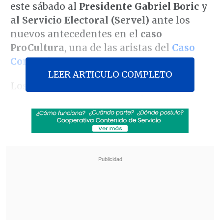
este sábado al
Presidente Gabriel Boric
y
al Servicio Electoral (Servel)
ante los
nuevos antecedentes en el
caso
ProCultura
, una de las aristas del
Caso
Convenios
.
LEER ARTICULO COMPLETO
Los dirigentes de Chile Vamos se
reunieron esta mañana en la sede de la
UDI,
junto con abogados penalistas
, para
analizar los antecedentes que se conocen
del caso y evaluar eventuales acciones.
Revisa también
Cannabis medicinal en Chile: Las tres vías
legales para acceder a tratamientos con
receta médica