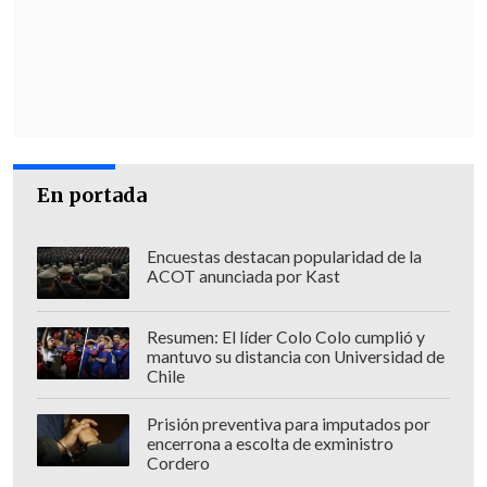
no son sobre mi persona, sino son sobre
el otro imputado y espero que esto se
resuelva pronto".
"Quiero retomar mi vida, mis
actividades y, la verdad, poder
esclarecer estos hechos, porque son
En portada
imputaciones grave
s. Yo reitero mi
convicción absoluta y que no participé
Encuestas destacan popularidad de la
en ningún delito, no me concerté con
ACOT anunciada por Kast
nadie. Espero que eso podamos
demostrarlo pronto en la instancia que
Resumen: El líder Colo Colo cumplió y
mantuvo su distancia con Universidad de
corresponde. Mientras esté en
Chile
investigación y no hay una acusación,
Prisión preventiva para imputados por
soy inocente", agregó.
encerrona a escolta de exministro
Cordero