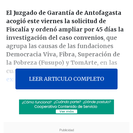
El Juzgado de Garantía de Antofagasta
acogió este viernes la solicitud de
Fiscalía y ordenó ampliar por 45 días la
investigación del caso convenios
, que
agrupa las causas de las fundaciones
Democracia Viva, Fibra, Superación de
la Pobreza (Fusupo) y TomArte,
en las
cuales se encuentra
formalizado el
LEER ARTICULO COMPLETO
exseremi
Carlos Contreras.
La decisión del tribunal se dio en el
marco de la
audiencia de cierre
de dicha
indagatoria, por lo que su conclusión
quedó programada
para el 21 de enero de
2025
a las 08:30 de la mañana, instancia