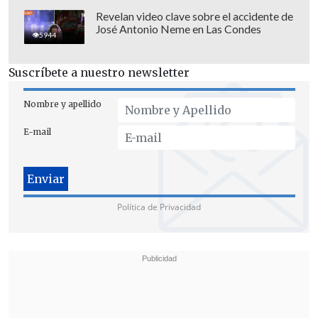
Revelan video clave sobre el accidente de
José Antonio Neme en Las Condes
5944
Suscríbete a nuestro newsletter
Nombre y apellido
E-mail
"En relación a la cautela de garantía
solicitada por la parte querellada de
Política de Privacidad
Daniel Andrade,
el tribunal rechazó esta
petición,
creemos que es acertada
, toda
vez que se refiere a el vaciado del
teléfono y las conversaciones existentes
en dicho aparato, las cuales podrían
involucrar,
como tuvimos conocimiento