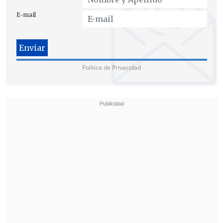
Jorge Mateluna a difundir el caso y
E-mail
buscar la revisión del juicio.
El propio
Jorge Mateluna escribió un libro desde
prisión junto a Claudio Ávalos y a su
abogada, Alejandra Arriaza
: se titula
"La
Política de Privacidad
Justicia falla, ensayo a partir de las
Crónicas Manuscritas desde la Cárcel de
Alta Seguridad".
"
Nosotros, junto a su familia y a él,
presentamos una querella en contra de
algunos funcionarios del OS-9 y de
Carabineros
-que son los que
obstruyeron a la Justicia, que
mintieron
en juicio y alteraron la prueba
- con el
objeto de que se investiguen esos hechos