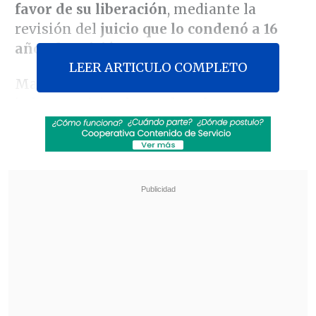
favor de su liberación
, mediante la
revisión del
juicio que lo condenó a 16
años de prisión
.
LEER ARTICULO COMPLETO
Mateluna fue declarado culpable de
haber participado en el
asalto a
una sucursal del Banco Santander
ubicada en la comuna de Pudahuel en
junio de 2013
, del cual –asegura– no
tuvo participación alguna.
Revisa también
Colombiano fue asesinado a balazos en un cité
de La Cisterna
Kast arribó a Colombia para asistir a la
asunción de Abelardo de la Espriella