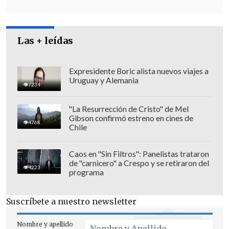
Las + leídas
Expresidente Boric alista nuevos viajes a
Uruguay y Alemania
7234
"La Resurrección de Cristo" de Mel
Gibson confirmó estreno en cines de
4768
Chile
Defensa acusa "mentira y obstrucción a
Caos en "Sin Filtros": Panelistas trataron
de "carnicero" a Crespo y se retiraron del
la Justicia"
4223
programa
Hechos como éste, en que el funcionario
Suscríbete a nuestro newsletter
policial reconoce una equivocación, son
los que han motivado a los cercanos a
Nombre y apellido