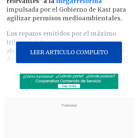
relevantes" a la
megarreforma
impulsada por el Gobierno de Kast para
agilizar permisos medioambientales.
Los reparos emitidos por el máximo
tribunal al Presidente y a la Cámara
abordan las
modificaciones al régimen
LEER ARTICULO COMPLETO
de evaluación ambiental, al sistema de
impugnación de las Resoluciones de
Calificación Ambiental
y a las
competencias de los Tribunales
Ambientales.
Revisa también
Colombiano fue asesinado a balazos en un cité
de La Cisterna