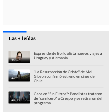
Las + leídas
Expresidente Boric alista nuevos viajes a
Uruguay y Alemania
7187
"La Resurrección de Cristo" de Mel
"Sus resguardos se concentran
Gibson confirmó estreno en cines de
4701
principalmente en la acreditación y
Chile
cuantificación del gasto,
y no en
presupuestos sustantivos estrictos de
Caos en "Sin Filtros": Panelistas trataron
de "carnicero" a Crespo y se retiraron del
procedencia",
añade.
4195
programa