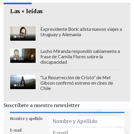
Tras conocerse esta decisión, fue
Las + leídas
criticada por el diputado
Hugo Gutiérrez
(PC), quien comentó que
"me parece
Expresidente Boric alista nuevos viajes a
Uruguay y Alemania
altamente inconveniente y preocupante
7993
que el Ministerio Público a
Lucho Miranda respondió sabiamente a
requerimiento de un partido como la
frase de Camila Flores sobre la
7545
UDI haya accedido a cambiar a fiscales
discapacidad
que sin duda estaban haciendo avances
significativos en la investigación de una
"La Resurrección de Cristo" de Mel
Gibson confirmó estreno en cines de
causa tan delicada y tan relevante para la
5414
Chile
sociedad chilena como es las coimas,
sobornos, que han hechos funcionarios
Suscríbete a nuestro newsletter
de una empresa pesquera, y puede que
aparezcan también otras, a
Nombre y apellido
parlamentarios".
E-mail