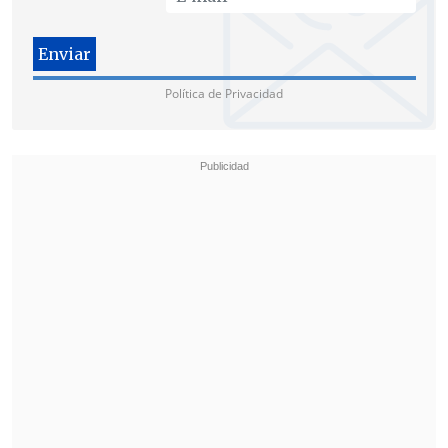
"Sacar al fiscal Gajardo de esta
investigación o inhibirlo de incluso el
principio de la indagatoria a Orpis
Política de Privacidad
demuestra que los poderes fácticos
están incidiendo en esta indagatoria lo
que me parece deplorable",
añadió.
Cabe recordar que esta es la segunda vez
que un caso encabezado por Gajardo es
reasignado, tras lo ocurrido con el caso
Penta, oportunidad en la que presentó
una renuncia que no se concretó.