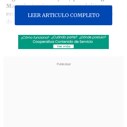
Marcelo Acuña, experto en delitos
económicos, como el nuevo persecutor
LEER ARTICULO COMPLETO
del caso.
Revisa también
Escolta del exministro Cordero frustró a
disparos un portonazo en Vitacura
Incendio en domicilio provocó la muerte de
dos adultos mayores en Recoleta
De esta manera, se acogió parcialmente
la solicitud de la defensa del
diputado
UDI Jaime Orpis, imputado por recibir
millonarios pagos de Corpesca durante
cinco años.