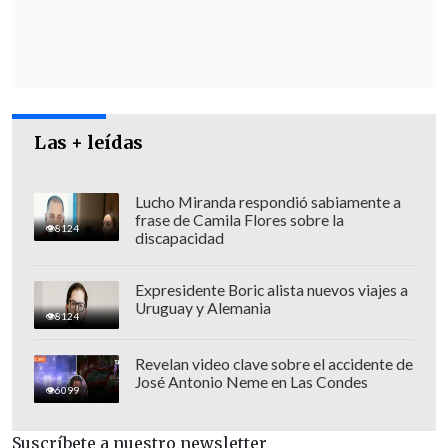
investigaciones sumarias o sumarios
administrativos previos, pero otras no".
Las + leídas
Lucho Miranda respondió sabiamente a
frase de Camila Flores sobre la
8124
discapacidad
Expresidente Boric alista nuevos viajes a
Uruguay y Alemania
8124
Revelan video clave sobre el accidente de
José Antonio Neme en Las Condes
Defensa de Arias: La Suprema es el lugar
6099
adecuado para demostrar su inocencia
Suscríbete a nuestro newsletter