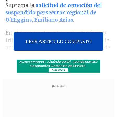
Suprema la
solicitud de remoción del
suspendido persecutor regional de
O'Higgins
,
Emiliano Arias
.
En el documento entregado al máximo
tribunal -son 46 páginas y dos tomos de
LEER ARTICULO COMPLETO
antecedentes- se invocan las causales de
mal comportamiento y negligencia
manifiesta en el ejercicio de sus
funciones
, detectadas tras el sumario
administrativo realizado contra el fiscal.
Revisa también
Así fue el intento de encerrona repelido por el
escolta del exministro Cordero