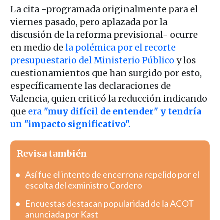
La cita -programada originalmente para el
viernes pasado, pero aplazada por la
discusión de la reforma previsional- ocurre
en medio de
la polémica por el recorte
presupuestario del Ministerio Público
y los
cuestionamientos que han surgido por esto,
específicamente las declaraciones de
Valencia, quien criticó la reducción indicando
que
era
"muy difícil de entender" y tendría
un "impacto significativo".
Revisa también
Así fue el intento de encerrona repelido por el
escolta del exministro Cordero
Encuestas destacan popularidad de la ACOT
anunciada por Kast